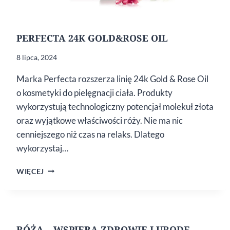
PERFECTA 24K GOLD&ROSE OIL
8 lipca, 2024
Marka Perfecta rozszerza linię 24k Gold & Rose Oil
o kosmetyki do pielęgnacji ciała. Produkty
wykorzystują technologiczny potencjał molekuł złota
oraz wyjątkowe właściwości róży. Nie ma nic
cenniejszego niż czas na relaks. Dlatego
wykorzystaj…
PERFECTA
WIĘCEJ
24K
GOLD&ROSE
OIL
RÓŻA – WSPIERA ZDROWIE I URODĘ