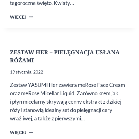
tegoroczne święto. Kwiaty…
NAJLEPSZY
WIĘCEJ
UPOMINEK
DLA
BABCI
ZESTAW HER – PIELĘGNACJA USŁANA
RÓŻAMI
19 stycznia, 2022
Zestaw YASUMI Her zawiera meRose Face Cream
oraz meRose Micellar Liquid. Zarówno krem jak
i płyn micelarny skrywają cenny ekstrakt z dzikiej
róży i stanowią idealny set do pielęgnacji cery
wrażliwej, a także z pierwszymi…
ZESTAW
WIĘCEJ
HER