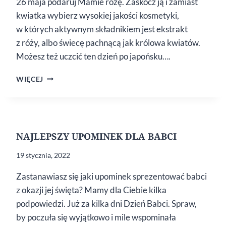
26 maja podaruj Mamie różę. Zaskocz ją i zamiast
kwiatka wybierz wysokiej jakości kosmetyki,
w których aktywnym składnikiem jest ekstrakt
z róży, albo świecę pachnącą jak królowa kwiatów.
Możesz też uczcić ten dzień po japońsku….
PODARUJ
WIĘCEJ
MAMIE
RÓŻĘ
NAJLEPSZY UPOMINEK DLA BABCI
19 stycznia, 2022
Zastanawiasz się jaki upominek sprezentować babci
z okazji jej święta? Mamy dla Ciebie kilka
podpowiedzi. Już za kilka dni Dzień Babci. Spraw,
by poczuła się wyjątkowo i mile wspominała