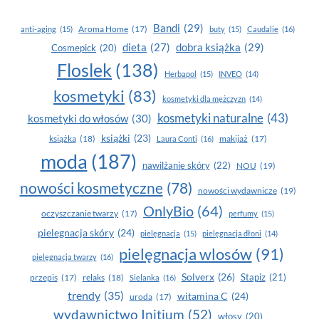
O SKÓRĘ
DOJRZAŁĄ
Bandi
(29)
Aroma Home
(17)
anti-aging
(15)
buty
(15)
Caudalie
(16)
dobra książka
(29)
dieta
(27)
Cosmepick
(20)
Floslek
(138)
Herbapol
(15)
INVEO
(14)
kosmetyki
(83)
kosmetyki dla mężczyzn
(14)
kosmetyki naturalne
(43)
kosmetyki do włosów
(30)
książki
(23)
książka
(18)
makijaż
(17)
Laura Conti
(16)
moda
(187)
nawilżanie skóry
(22)
NOU
(19)
nowości kosmetyczne
(78)
nowości wydawnicze
(19)
OnlyBio
(64)
oczyszczanie twarzy
(17)
perfumy
(15)
pielegnacja skóry
(24)
pielęgnacja
(15)
pielęgnacja dłoni
(14)
pielęgnacja wlosów
(91)
pielęgnacja twarzy
(16)
Solverx
(26)
Stapiz
(21)
przepis
(17)
relaks
(18)
Sielanka
(16)
trendy
(35)
witamina C
(24)
uroda
(17)
wydawnictwo Initium
(52)
włosy
(20)