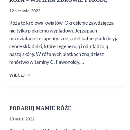
12 sierpnia, 2022
Róża to królowa kwiatów. Określenie zawdzięcza
nie tylko pięknemu wyglądowi. Jej zapach
ma działanie terapeutyczne, a delikatne płatki kryją
cenne składniki, które regenerują i odmładzają
naszą skórę. W różanych płatkach znajdziesz
mnóstwo witaminy C, flawonoidy,…
RÓŻA
WIĘCEJ
–
WSPIERA
ZDROWIE
I URODĘ
PODARUJ MAMIE RÓŻĘ
13 maja, 2022