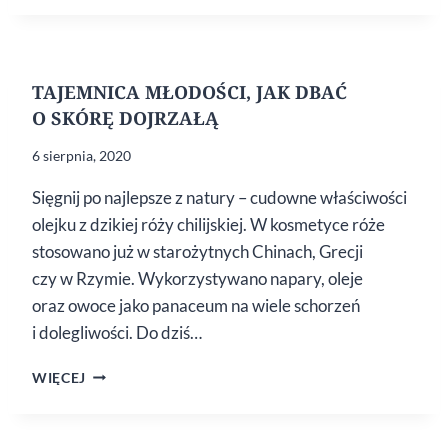
–
PIELĘGNACJA
USŁANA
RÓŻAMI
TAJEMNICA MŁODOŚCI, JAK DBAĆ
O SKÓRĘ DOJRZAŁĄ
6 sierpnia, 2020
Sięgnij po najlepsze z natury – cudowne właściwości
olejku z dzikiej róży chilijskiej. W kosmetyce róże
stosowano już w starożytnych Chinach, Grecji
czy w Rzymie. Wykorzystywano napary, oleje
oraz owoce jako panaceum na wiele schorzeń
i dolegliwości. Do dziś…
TAJEMNICA
WIĘCEJ
MŁODOŚCI,
JAK
DBAĆ