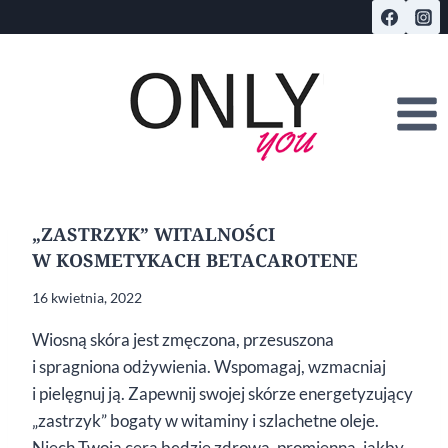
Przejdź
do
treści
„ZASTRZYK” WITALNOŚCI
W KOSMETYKACH BETACAROTENE
16 kwietnia, 2022
Wiosną skóra jest zmęczona, przesuszona
i spragniona odżywienia. Wspomagaj, wzmacniaj
i pielęgnuj ją. Zapewnij swojej skórze energetyzujący
„zastrzyk” bogaty w witaminy i szlachetne oleje.
Niech Twoja cera będzie zdrowa, promienna, jakby