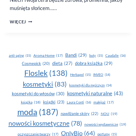
muśnięta słońcem……
„ZASTRZYK”
WIĘCEJ
WITALNOŚCI
W KOSMETYKACH
BETACAROTENE
Bandi
(29)
Aroma Home
(17)
anti-aging
(15)
buty
(15)
Caudalie
(16)
dobra książka
(29)
dieta
(27)
Cosmepick
(20)
Floslek
(138)
Herbapol
(15)
INVEO
(14)
kosmetyki
(83)
kosmetyki dla mężczyzn
(14)
kosmetyki naturalne
(43)
kosmetyki do włosów
(30)
książki
(23)
książka
(18)
makijaż
(17)
Laura Conti
(16)
moda
(187)
nawilżanie skóry
(22)
NOU
(19)
nowości kosmetyczne
(78)
nowości wydawnicze
(19)
OnlyBio
(64)
oczyszczanie twarzy
(17)
perfumy
(15)