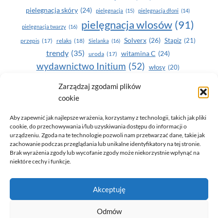
pielegnacja skóry
(24)
pielęgnacja
(15)
pielęgnacja dłoni
(14)
pielęgnacja wlosów
(91)
pielęgnacja twarzy
(16)
Solverx
(26)
Stapiz
(21)
przepis
(17)
relaks
(18)
Sielanka
(16)
trendy
(35)
witamina C
(24)
uroda
(17)
wydawnictwo Initium
(52)
włosy
(20)
Yasumi
(164)
zdrowe zęby
(20)
Zarządzaj zgodami plików
cookie
zdrowie
(135)
Aby zapewnić jak najlepsze wrażenia, korzystamy z technologii, takich jak pliki
cookie, do przechowywania i/lub uzyskiwania dostępu do informacji o
urządzeniu. Zgoda na te technologie pozwoli nam przetwarzać dane, takie jak
zachowanie podczas przeglądania lub unikalne identyfikatory na tej stronie.
Brak wyrażenia zgody lub wycofanie zgody może niekorzystnie wpłynąć na
niektóre cechy i funkcje.
© 2026 Only You - portal dla kobiet (uroda, moda, zdrowie)
Akceptuję
opracowanie:
AZDOBRESTRONY
Odmów