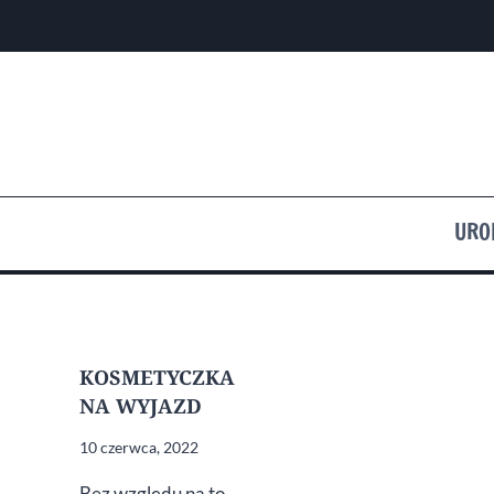
Przejdź
do
treści
URO
KOSMETYCZKA
NA WYJAZD
10 czerwca, 2022
Bez względu na to,