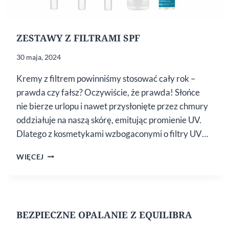
ZESTAWY Z FILTRAMI SPF
30 maja, 2024
Kremy z filtrem powinniśmy stosować cały rok –
prawda czy fałsz? Oczywiście, że prawda! Słońce
nie bierze urlopu i nawet przysłonięte przez chmury
oddziałuje na naszą skórę, emitując promienie UV.
Dlatego z kosmetykami wzbogaconymi o filtry UV…
ZESTAWY
WIĘCEJ
Z FILTRAMI
SPF
BEZPIECZNE OPALANIE Z EQUILIBRA