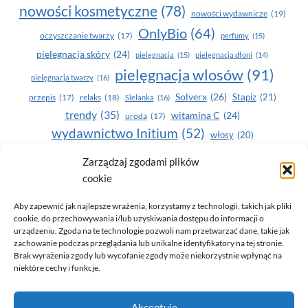
nowości kosmetyczne
(78)
nowości wydawnicze
(19)
OnlyBio
(64)
oczyszczanie twarzy
(17)
perfumy
(15)
pielegnacja skóry
(24)
pielęgnacja
(15)
pielęgnacja dłoni
(14)
pielęgnacja wlosów
(91)
pielęgnacja twarzy
(16)
Solverx
(26)
Stapiz
(21)
przepis
(17)
relaks
(18)
Sielanka
(16)
trendy
(35)
witamina C
(24)
uroda
(17)
wydawnictwo Initium
(52)
włosy
(20)
Yasumi
(164)
zdrowe zęby
(20)
Zarządzaj zgodami plików
cookie
zdrowie
(135)
Aby zapewnić jak najlepsze wrażenia, korzystamy z technologii, takich jak pliki
cookie, do przechowywania i/lub uzyskiwania dostępu do informacji o
urządzeniu. Zgoda na te technologie pozwoli nam przetwarzać dane, takie jak
zachowanie podczas przeglądania lub unikalne identyfikatory na tej stronie.
Brak wyrażenia zgody lub wycofanie zgody może niekorzystnie wpłynąć na
niektóre cechy i funkcje.
© 2026 Only You - portal dla kobiet (uroda, moda, zdrowie)
Akceptuję