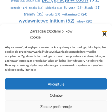
pielęgnacja twarzy
(16)
Solverx
(26)
Stapiz
(21)
przepis
(17)
relaks
(18)
Sielanka
(16)
trendy
(35)
witamina C
(24)
uroda
(17)
wydawnictwo Initium
(52)
włosy
(20)
Yasumi
(164)
zdrowe zęby
(20)
Zarządzaj zgodami plików
cookie
zdrowie
(135)
Aby zapewnić jak najlepsze wrażenia, korzystamy z technologii, takich jak pliki
cookie, do przechowywania i/lub uzyskiwania dostępu do informacji o
urządzeniu. Zgoda na te technologie pozwoli nam przetwarzać dane, takie jak
zachowanie podczas przeglądania lub unikalne identyfikatory na tej stronie.
Brak wyrażenia zgody lub wycofanie zgody może niekorzystnie wpłynąć na
niektóre cechy i funkcje.
© 2026 Only You - portal dla kobiet (uroda, moda, zdrowie)
Akceptuję
opracowanie:
AZDOBRESTRONY
Odmów
Zobacz preferencje
Polityka prywatności i RODO