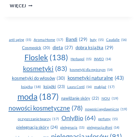
CZYM
WIĘCEJ
PODKREŚLIĆ
LOKI
Bandi
(29)
Aroma Home
(17)
anti-aging
(15)
buty
(15)
Caudalie
(16)
dobra książka
(29)
dieta
(27)
Cosmepick
(20)
Floslek
(138)
Herbapol
(15)
INVEO
(14)
kosmetyki
(83)
kosmetyki dla mężczyzn
(14)
kosmetyki naturalne
(43)
kosmetyki do włosów
(30)
książki
(23)
książka
(18)
makijaż
(17)
Laura Conti
(16)
moda
(187)
nawilżanie skóry
(22)
NOU
(19)
nowości kosmetyczne
(78)
nowości wydawnicze
(19)
OnlyBio
(64)
oczyszczanie twarzy
(17)
perfumy
(15)
pielegnacja skóry
(24)
pielęgnacja
(15)
pielęgnacja dłoni
(14)
pielęgnacja wlosów
(91)