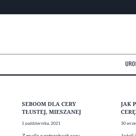
Przejdź
do
treści
URO
SEBOOM DLA CERY
JAK 
TŁUSTEJ, MIESZANEJ
CERĘ
5 października, 2021
30 wrze
Z myślą o potrzebach cery
Jeżeli