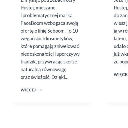
tłustej, mieszanej
tłustej
i problematycznej marka
do zan
FaceBoom wzbogaca swoją
wiesz 
ofertę o linię Seboom. To 10
ją w r
wegańskich kosmetyków,
latem,
które pomagają zniwelować
udało c
niedoskonałości i uporczywy
już wk
trądzik, przywracąc skórze
że pop
naturalną równowagę
WIĘCE
oraz świeżość. Dzięki…
SEBOOM
WIĘCEJ
DLA
CERY
TŁUSTEJ,
MIESZANEJ