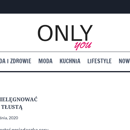
DA I ZDROWIE
MODA
KUCHNIA
LIFESTYLE
NOW
PIELĘGNOWAĆ
 TŁUSTĄ
śnia, 2020
 jesteś posiadaczką cery