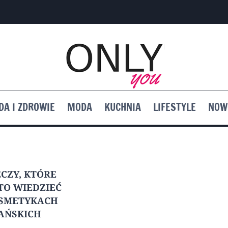
DA I ZDROWIE
MODA
KUCHNIA
LIFESTYLE
NOW
ECZY, KTÓRE
O WIEDZIEĆ
OSMETYKACH
AŃSKICH