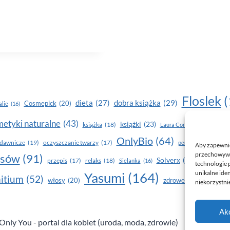
Floslek
(
dobra książka
(29)
dieta
(27)
Cosmepick
(20)
lie
(16)
etyki naturalne
(43)
książki
(23)
książka
(18)
makijaż
Laura Conti
(16)
OnlyBio
(64)
piel
dawnicze
(19)
oczyszczanie twarzy
(17)
perfumy
(15)
Aby zapewnić 
przechowywan
osów
(91)
Solverx
(26)
Stapiz
(21
przepis
(17)
relaks
(18)
Sielanka
(16)
technologie 
unikalne ide
Yasumi
(164)
z
itium
(52)
włosy
(20)
zdrowe zęby
(20)
niekorzystnie
Ak
nly You - portal dla kobiet (uroda, moda, zdrowie)