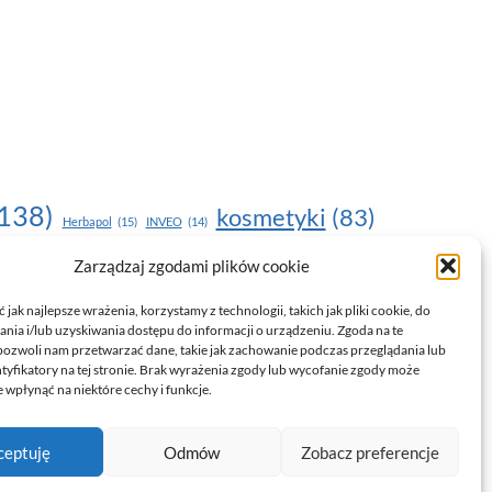
138)
kosmetyki
(83)
Herbapol
(15)
INVEO
(14)
moda
(187)
Zarządzaj zgodami plików cookie
nawilżanie skóry
(22)
(17)
NOU
(19)
egnacja skóry
(24)
pielęgnacja
(15)
pielęgnacja dłoni
(14)
jak najlepsze wrażenia, korzystamy z technologii, takich jak pliki cookie, do
ia i/lub uzyskiwania dostępu do informacji o urządzeniu. Zgoda na te
trendy
(35)
witamina C
(24)
)
uroda
(17)
pozwoli nam przetwarzać dane, takie jak zachowanie podczas przeglądania lub
ntyfikatory na tej stronie. Brak wyrażenia zgody lub wycofanie zgody może
drowie
(135)
 wpłynąć na niektóre cechy i funkcje.
ceptuję
Odmów
Zobacz preferencje
Polityka prywatności i RODO