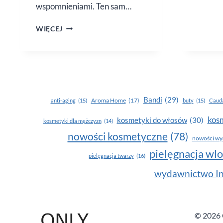
wspomnieniami. Ten sam…
DEZODORANTY
WIĘCEJ
O ZAPACHU
CYTRUSÓW
Bandi
(29)
Aroma Home
(17)
anti-aging
(15)
buty
(15)
Cauda
kosm
kosmetyki do włosów
(30)
kosmetyki dla mężczyzn
(14)
nowości kosmetyczne
(78)
nowości wy
pielęgnacja wl
pielęgnacja twarzy
(16)
wydawnictwo In
© 2026 O