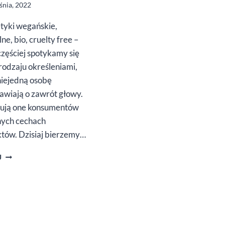
śnia, 2022
yki wegańskie,
ne, bio, cruelty free –
częściej spotykamy się
 rodzaju określeniami,
niejedną osobę
awiają o zawrót głowy.
ują one konsumentów
ych cechach
tów. Dzisiaj bierzemy…
4
J
RZECZY,
KTÓRE
WARTO
WIEDZIEĆ
O KOSMETYKACH
WEGAŃSKICH