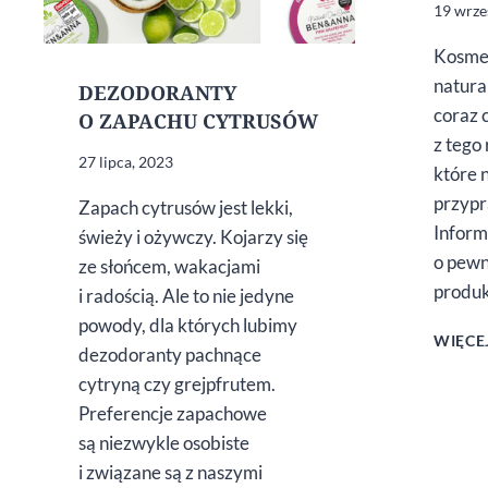
19 wrze
Kosmet
natural
DEZODORANTY
coraz 
O ZAPACHU CYTRUSÓW
z tego
27 lipca, 2023
które 
przypr
Zapach cytrusów jest lekki,
Inform
świeży i ożywczy. Kojarzy się
o pewn
ze słońcem, wakacjami
produk
i radością. Ale to nie jedyne
powody, dla których lubimy
WIĘCE
dezodoranty pachnące
cytryną czy grejpfrutem.
Preferencje zapachowe
są niezwykle osobiste
i związane są z naszymi