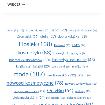
WSTAŃ
WIĘCEJ
Z FOTELA
–
CZAS
NA RUCH!
Bandi
(29)
Aroma Home
(17)
anti-aging
(15)
buty
(15)
Caudalie
(16)
dobra książka
(29)
dieta
(27)
Cosmepick
(20)
Floslek
(138)
Herbapol
(15)
INVEO
(14)
kosmetyki
(83)
kosmetyki dla mężczyzn
(14)
kosmetyki naturalne
(43)
kosmetyki do włosów
(30)
książki
(23)
książka
(18)
makijaż
(17)
Laura Conti
(16)
moda
(187)
nawilżanie skóry
(22)
NOU
(19)
nowości kosmetyczne
(78)
nowości wydawnicze
(19)
OnlyBio
(64)
oczyszczanie twarzy
(17)
perfumy
(15)
pielegnacja skóry
(24)
pielęgnacja
(15)
pielęgnacja dłoni
(14)
pielęgnacja wlosów
(91)