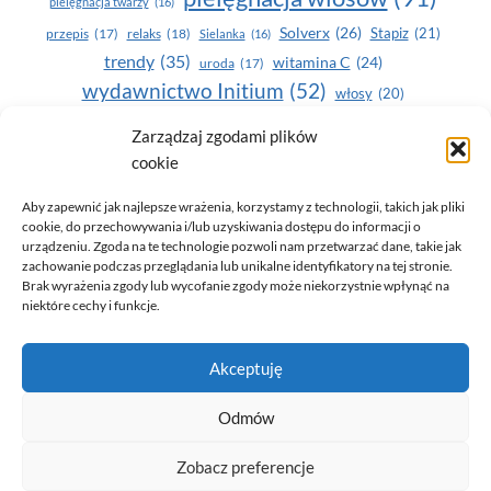
pielęgnacja twarzy
(16)
Solverx
(26)
Stapiz
(21)
przepis
(17)
relaks
(18)
Sielanka
(16)
trendy
(35)
witamina C
(24)
uroda
(17)
wydawnictwo Initium
(52)
włosy
(20)
Yasumi
(164)
zdrowe zęby
(20)
Zarządzaj zgodami plików
cookie
zdrowie
(135)
Aby zapewnić jak najlepsze wrażenia, korzystamy z technologii, takich jak pliki
cookie, do przechowywania i/lub uzyskiwania dostępu do informacji o
urządzeniu. Zgoda na te technologie pozwoli nam przetwarzać dane, takie jak
zachowanie podczas przeglądania lub unikalne identyfikatory na tej stronie.
Brak wyrażenia zgody lub wycofanie zgody może niekorzystnie wpłynąć na
niektóre cechy i funkcje.
© 2026 Only You - portal dla kobiet (uroda, moda, zdrowie)
Akceptuję
opracowanie:
AZDOBRESTRONY
Odmów
Zobacz preferencje
Polityka prywatności i RODO