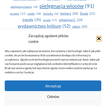
pielęgnacja wlosów
(91)
pielęgnacja twarzy
(16)
Solverx
(26)
Stapiz
(21)
przepis
(17)
relaks
(18)
Sielanka
(16)
trendy
(35)
witamina C
(24)
uroda
(17)
wydawnictwo Initium
(52)
włosy
(20)
Yasumi
(164)
zdrowe zęby
(20)
Zarządzaj zgodami plików
cookie
zdrowie
(135)
Aby zapewnić jak najlepsze wrażenia, korzystamy z technologii, takich jak pliki
cookie, do przechowywania i/lub uzyskiwania dostępu do informacji o
urządzeniu. Zgoda na te technologie pozwoli nam przetwarzać dane, takie jak
zachowanie podczas przeglądania lub unikalne identyfikatory na tej stronie.
Brak wyrażenia zgody lub wycofanie zgody może niekorzystnie wpłynąć na
niektóre cechy i funkcje.
© 2026 Only You - portal dla kobiet (uroda, moda, zdrowie)
Akceptuję
opracowanie:
AZDOBRESTRONY
Odmów