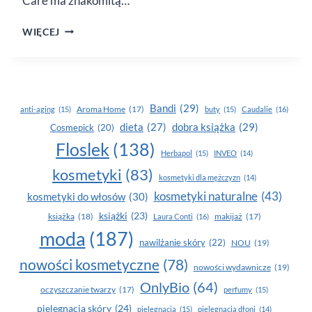
Care ma znakomitą…
KONOPIE
WIĘCEJ
W HERBAL
CARE
Bandi
(29)
Aroma Home
(17)
anti-aging
(15)
buty
(15)
Caudalie
(16)
dobra książka
(29)
dieta
(27)
Cosmepick
(20)
Floslek
(138)
Herbapol
(15)
INVEO
(14)
kosmetyki
(83)
kosmetyki dla mężczyzn
(14)
kosmetyki naturalne
(43)
kosmetyki do włosów
(30)
książki
(23)
książka
(18)
makijaż
(17)
Laura Conti
(16)
moda
(187)
nawilżanie skóry
(22)
NOU
(19)
nowości kosmetyczne
(78)
nowości wydawnicze
(19)
OnlyBio
(64)
oczyszczanie twarzy
(17)
perfumy
(15)
pielegnacja skóry
(24)
pielęgnacja
(15)
pielęgnacja dłoni
(14)