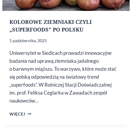
KOLOROWE ZIEMNIAKI CZYLI
„SUPERFOODS” PO POLSKU
1 października, 2025
Uniwersytet w Siedlcach prowadzi innowacyjne
badania nad uprawą ziemniaka jadalnego
o barwnym miąższu. To warzywo, które może stać
się polską odpowiedzią na światowy trend
„superfoods”. W Rolniczej Stacji Doświadczalnej
im. prof. Feliksa Ceglarka w Zawadach zespół
naukowców…
KOLOROWE
WIĘCEJ
ZIEMNIAKI
CZYLI
„SUPERFOODS”