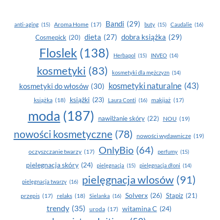
PO POLSKU
Bandi
(29)
Aroma Home
(17)
anti-aging
(15)
buty
(15)
Caudalie
(16)
dobra książka
(29)
dieta
(27)
Cosmepick
(20)
Floslek
(138)
Herbapol
(15)
INVEO
(14)
kosmetyki
(83)
kosmetyki dla mężczyzn
(14)
kosmetyki naturalne
(43)
kosmetyki do włosów
(30)
książki
(23)
książka
(18)
makijaż
(17)
Laura Conti
(16)
moda
(187)
nawilżanie skóry
(22)
NOU
(19)
nowości kosmetyczne
(78)
nowości wydawnicze
(19)
OnlyBio
(64)
oczyszczanie twarzy
(17)
perfumy
(15)
pielegnacja skóry
(24)
pielęgnacja
(15)
pielęgnacja dłoni
(14)
pielęgnacja wlosów
(91)
pielęgnacja twarzy
(16)
Solverx
(26)
Stapiz
(21)
przepis
(17)
relaks
(18)
Sielanka
(16)
trendy
(35)
witamina C
(24)
uroda
(17)