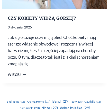
CZY KOBIETY WIDZĄ GORZEJ?
3 stycznia, 2025
Jak się okazuje oczy mają płeć! Choć kobiety mają
szersze widzenie obwodowe i rozpoznają więcej
barw niż mężczyźni, częściej zapadają na choroby
oczu. O tym, dlaczego tak jest i z jakimi schorzeniami
zmagają się…
CZY KOBIETY
WIĘCEJ
WIDZĄ
GORZEJ?
Bandi
(29)
Aroma Home
(17)
anti-aging
(15)
buty
(15)
Caudalie
(16)
dobra książka
(29)
dieta
(27)
Cosmepick
(20)