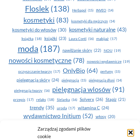
Floslek
(138)
Herbapol
(15)
INVEO
(14)
kosmetyki
(83)
kosmetyki dla mężczyzn
(14)
kosmetyki naturalne
(43)
kosmetyki do włosów
(30)
książki
(23)
książka
(18)
makijaż
(17)
Laura Conti
(16)
moda
(187)
nawilżanie skóry
(22)
NOU
(19)
nowości kosmetyczne
(78)
nowości wydawnicze
(19)
OnlyBio
(64)
oczyszczanie twarzy
(17)
perfumy
(15)
pielegnacja skóry
(24)
pielęgnacja
(15)
pielęgnacja dłoni
(14)
pielęgnacja wlosów
(91)
pielęgnacja twarzy
(16)
Solverx
(26)
Stapiz
(21)
przepis
(17)
relaks
(18)
Sielanka
(16)
trendy
(35)
witamina C
(24)
uroda
(17)
wydawnictwo Initium
(52)
włosy
(20)
Yasumi
(164)
zdrowe zęby
(20)
Zarządzaj zgodami plików
cookie
zdrowie
(135)