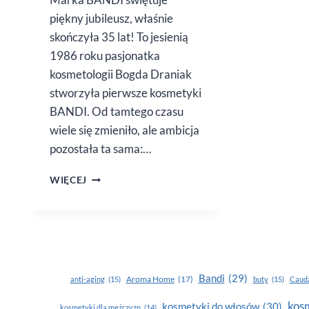
piękny jubileusz, właśnie
skończyła 35 lat! To jesienią
1986 roku pasjonatka
kosmetologii Bogda Draniak
stworzyła pierwsze kosmetyki
BANDI. Od tamtego czasu
wiele się zmieniło, ale ambicja
pozostała ta sama:…
BANDI
WIĘCEJ
COSMETICS
MA JUŻ
35
LAT!
Bandi
(29)
Aroma Home
(17)
anti-aging
(15)
buty
(15)
Cauda
kosm
kosmetyki do włosów
(30)
kosmetyki dla mężczyzn
(14)