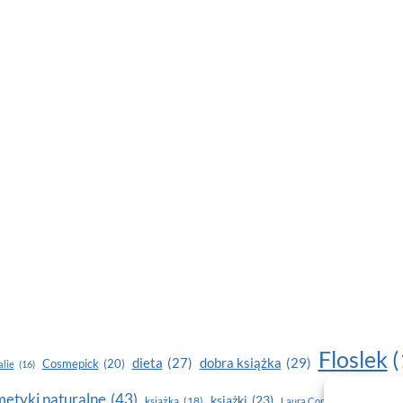
Floslek
(
dobra książka
(29)
dieta
(27)
Cosmepick
(20)
lie
(16)
etyki naturalne
(43)
książki
(23)
książka
(18)
makijaż
Laura Conti
(16)