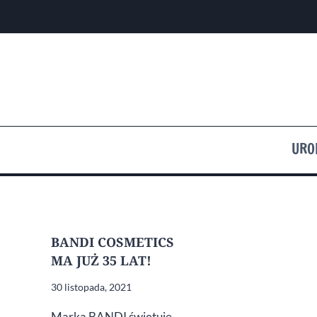
Przejdź
do
treści
URO
BANDI COSMETICS
MA JUŻ 35 LAT!
30 listopada, 2021
Marka BANDI świętuje