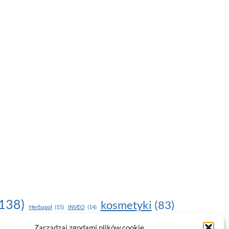
138)
kosmetyki
(83)
Herbapol
(15)
INVEO
(14)
moda
(187)
Zarządzaj zgodami plików cookie
nawilżanie skóry
(22)
(17)
NOU
(19)