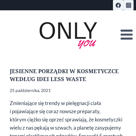
Przejdź
do
treści
JESIENNE PORZĄDKI W KOSMETYCZCE
WEDŁUG IDEI LESS WASTE
25 października, 2021
Zmieniające się trendy w pielęgnacji ciała
i pojawiające się coraz nowsze preparaty,
którym ciężko się oprzeć sprawiają, że kosmetyczki
wielu z nas pękają w szwach, a planetę zasypujemy
tonami plastikowych odpadów. Sprawdź 5 prostych