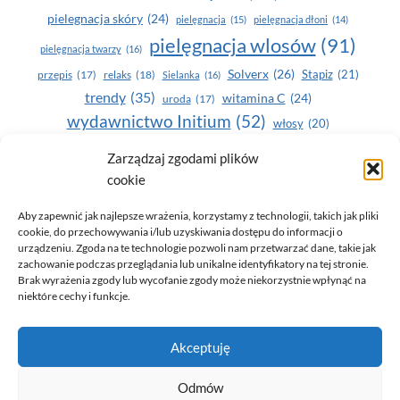
pielegnacja skóry
(24)
pielęgnacja
(15)
pielęgnacja dłoni
(14)
pielęgnacja wlosów
(91)
pielęgnacja twarzy
(16)
Solverx
(26)
Stapiz
(21)
przepis
(17)
relaks
(18)
Sielanka
(16)
trendy
(35)
witamina C
(24)
uroda
(17)
wydawnictwo Initium
(52)
włosy
(20)
Yasumi
(164)
zdrowe zęby
(20)
Zarządzaj zgodami plików
cookie
zdrowie
(135)
Aby zapewnić jak najlepsze wrażenia, korzystamy z technologii, takich jak pliki
cookie, do przechowywania i/lub uzyskiwania dostępu do informacji o
urządzeniu. Zgoda na te technologie pozwoli nam przetwarzać dane, takie jak
zachowanie podczas przeglądania lub unikalne identyfikatory na tej stronie.
Brak wyrażenia zgody lub wycofanie zgody może niekorzystnie wpłynąć na
niektóre cechy i funkcje.
© 2026 Only You - portal dla kobiet (uroda, moda, zdrowie)
Akceptuję
opracowanie:
AZDOBRESTRONY
Odmów