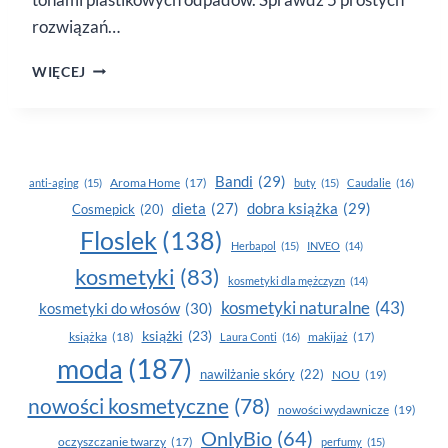
rozwiązań…
JESIENNE
WIĘCEJ
PORZĄDKI
W KOSMETYCZCE
WEDŁUG
IDEI
LESS
Bandi
(29)
Aroma Home
(17)
anti-aging
(15)
buty
(15)
Caudalie
(16)
WASTE
dobra książka
(29)
dieta
(27)
Cosmepick
(20)
Floslek
(138)
Herbapol
(15)
INVEO
(14)
kosmetyki
(83)
kosmetyki dla mężczyzn
(14)
kosmetyki naturalne
(43)
kosmetyki do włosów
(30)
książki
(23)
książka
(18)
makijaż
(17)
Laura Conti
(16)
moda
(187)
nawilżanie skóry
(22)
NOU
(19)
nowości kosmetyczne
(78)
nowości wydawnicze
(19)
OnlyBio
(64)
oczyszczanie twarzy
(17)
perfumy
(15)