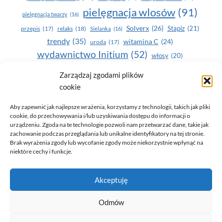
pielęgnacja wlosów
(91)
pielęgnacja twarzy
(16)
Solverx
(26)
Stapiz
(21)
przepis
(17)
relaks
(18)
Sielanka
(16)
trendy
(35)
witamina C
(24)
uroda
(17)
wydawnictwo Initium
(52)
włosy
(20)
Yasumi
(164)
zdrowe zęby
(20)
Zarządzaj zgodami plików
cookie
zdrowie
(135)
Aby zapewnić jak najlepsze wrażenia, korzystamy z technologii, takich jak pliki
cookie, do przechowywania i/lub uzyskiwania dostępu do informacji o
urządzeniu. Zgoda na te technologie pozwoli nam przetwarzać dane, takie jak
zachowanie podczas przeglądania lub unikalne identyfikatory na tej stronie.
Brak wyrażenia zgody lub wycofanie zgody może niekorzystnie wpłynąć na
niektóre cechy i funkcje.
© 2026 Only You - portal dla kobiet (uroda, moda, zdrowie)
Akceptuję
opracowanie:
AZDOBRESTRONY
Odmów