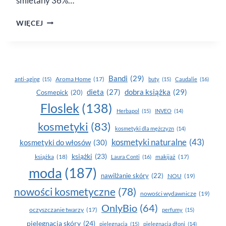
śmietany 36%…
SERNIK
WIĘCEJ
STRACCIATELLA
Z MALINAMI
Bandi
(29)
Aroma Home
(17)
anti-aging
(15)
buty
(15)
Caudalie
(16)
dobra książka
(29)
dieta
(27)
Cosmepick
(20)
Floslek
(138)
Herbapol
(15)
INVEO
(14)
kosmetyki
(83)
kosmetyki dla mężczyzn
(14)
kosmetyki naturalne
(43)
kosmetyki do włosów
(30)
książki
(23)
książka
(18)
makijaż
(17)
Laura Conti
(16)
moda
(187)
nawilżanie skóry
(22)
NOU
(19)
nowości kosmetyczne
(78)
nowości wydawnicze
(19)
OnlyBio
(64)
oczyszczanie twarzy
(17)
perfumy
(15)
pielegnacja skóry
(24)
pielęgnacja
(15)
pielęgnacja dłoni
(14)