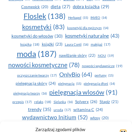
dobra książka
(29)
dieta
(27)
Cosmepick
(20)
Floslek
(138)
Herbapol
(15)
INVEO
(14)
kosmetyki
(83)
kosmetyki dla mężczyzn
(14)
kosmetyki naturalne
(43)
kosmetyki do włosów
(30)
książki
(23)
książka
(18)
makijaż
(17)
Laura Conti
(16)
moda
(187)
nawilżanie skóry
(22)
NOU
(19)
nowości kosmetyczne
(78)
nowości wydawnicze
(19)
OnlyBio
(64)
oczyszczanie twarzy
(17)
perfumy
(15)
pielegnacja skóry
(24)
pielęgnacja
(15)
pielęgnacja dłoni
(14)
pielęgnacja wlosów
(91)
pielęgnacja twarzy
(16)
Solverx
(26)
Stapiz
(21)
przepis
(17)
relaks
(18)
Sielanka
(16)
trendy
(35)
witamina C
(24)
uroda
(17)
wydawnictwo Initium
(52)
włosy
(20)
Yasumi
(164)
zdrowe zęby
(20)
Zarządzaj zgodami plików