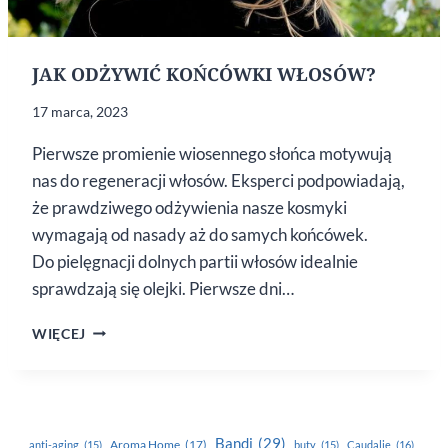
JAK ODŻYWIĆ KOŃCÓWKI WŁOSÓW?
17 marca, 2023
Pierwsze promienie wiosennego słońca motywują
nas do regeneracji włosów. Eksperci podpowiadają,
że prawdziwego odżywienia nasze kosmyki
wymagają od nasady aż do samych końcówek.
Do pielęgnacji dolnych partii włosów idealnie
sprawdzają się olejki. Pierwsze dni…
JAK
WIĘCEJ
ODŻYWIĆ
KOŃCÓWKI
WŁOSÓW?
Bandi
(29)
Aroma Home
(17)
anti-aging
(15)
buty
(15)
Caudalie
(16)