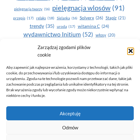
pielęgnacja wlosów
(91)
pielęgnacja twarzy
(16)
Solverx
(26)
Stapiz
(21)
przepis
(17)
relaks
(18)
Sielanka
(16)
trendy
(35)
witamina C
(24)
uroda
(17)
wydawnictwo Initium
(52)
włosy
(20)
Yasumi
(164)
zdrowe zęby
(20)
Zarządzaj zgodami plików
cookie
zdrowie
(135)
Aby zapewnić jak najlepsze wrażenia, korzystamy z technologii, takich jak pliki
cookie, do przechowywania i/lub uzyskiwania dostępu do informacji o
urządzeniu. Zgoda na te technologie pozwoli nam przetwarzać dane, takie jak
zachowanie podczas przeglądania lub unikalne identyfikatory na tej stronie.
Brak wyrażenia zgody lub wycofanie zgody może niekorzystnie wpłynąć na
niektóre cechy i funkcje.
© 2026 Only You - portal dla kobiet (uroda, moda, zdrowie)
Akceptuję
opracowanie:
AZDOBRESTRONY
Odmów