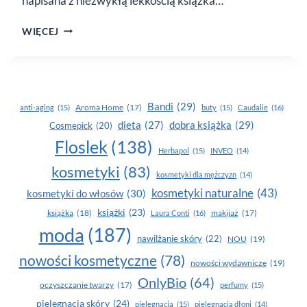
napisana z niezwykłą lekkością książka…
„JAK
WIĘCEJ
NIE TERAZ
TO KIEDY?”
Bandi
(29)
Aroma Home
(17)
anti-aging
(15)
buty
(15)
Caudalie
(16)
dobra książka
(29)
dieta
(27)
Cosmepick
(20)
Floslek
(138)
Herbapol
(15)
INVEO
(14)
kosmetyki
(83)
kosmetyki dla mężczyzn
(14)
kosmetyki naturalne
(43)
kosmetyki do włosów
(30)
książki
(23)
książka
(18)
makijaż
(17)
Laura Conti
(16)
moda
(187)
nawilżanie skóry
(22)
NOU
(19)
nowości kosmetyczne
(78)
nowości wydawnicze
(19)
OnlyBio
(64)
oczyszczanie twarzy
(17)
perfumy
(15)
pielegnacja skóry
(24)
pielęgnacja
(15)
pielęgnacja dłoni
(14)