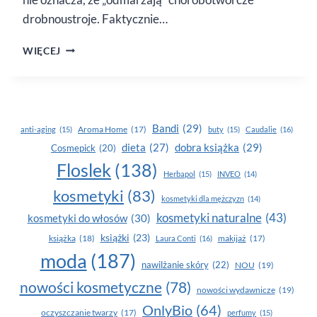
drobnoustroje. Faktycznie…
CZY WIRUSY
WIĘCEJ
I BAKTERIE
BOJĄ
SIĘ
MROZU?
Bandi
(29)
Aroma Home
(17)
anti-aging
(15)
buty
(15)
Caudalie
(16)
dobra książka
(29)
dieta
(27)
Cosmepick
(20)
Floslek
(138)
Herbapol
(15)
INVEO
(14)
kosmetyki
(83)
kosmetyki dla mężczyzn
(14)
kosmetyki naturalne
(43)
kosmetyki do włosów
(30)
książki
(23)
książka
(18)
makijaż
(17)
Laura Conti
(16)
moda
(187)
nawilżanie skóry
(22)
NOU
(19)
nowości kosmetyczne
(78)
nowości wydawnicze
(19)
OnlyBio
(64)
oczyszczanie twarzy
(17)
perfumy
(15)