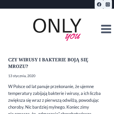
Przejdź
do
treści
CZY WIRUSY I BAKTERIE BOJĄ SIĘ
MROZU?
13 stycznia, 2020
W Polsce od lat panuje przekonanie, że ujemne
temperatury zabijają bakterie i wirusy, a ich liczba
zwiększa się wraz z pierwszą odwilżą, powodując
choroby. Nic bardziej mylnego. Koniec zimy
nie oznacza, że „odmarzają” chorobotwórcze