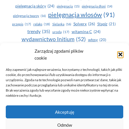
pielegnacja skóry
(24)
pielęgnacja
(15)
pielęgnacja dłoni
(14)
pielęgnacja wlosów
(91)
pielęgnacja twarzy
(16)
Solverx
(26)
Stapiz
(21)
przepis
(17)
relaks
(18)
Sielanka
(16)
trendy
(35)
witamina C
(24)
uroda
(17)
wydawnictwo Initium
(52)
włosy
(20)
Yasumi
(164)
zdrowe zęby
(20)
Zarządzaj zgodami plików
cookie
zdrowie
(135)
Aby zapewnić jak najlepsze wrażenia, korzystamy z technologii, takich jak pliki
cookie, do przechowywania i/lub uzyskiwania dostępu do informacji o
urządzeniu. Zgoda na te technologie pozwoli nam przetwarzać dane, takie jak
zachowanie podczas przeglądania lub unikalne identyfikatory na tej stronie.
Brak wyrażenia zgody lub wycofanie zgody może niekorzystnie wpłynąć na
niektóre cechy i funkcje.
© 2026 Only You - portal dla kobiet (uroda, moda, zdrowie)
Akceptuję
opracowanie:
AZDOBRESTRONY
Odmów