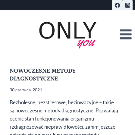
Przejdź
do
treści
NOWOCZESNE METODY
DIAGNOSTYCZNE
30 czerwca, 2021
Bezbolesne, bezstresowe, bezinwazyjne – takie
są nowoczesne metody diagnostyczne. Pozwalają
ocenić stan funkcjonowania organizmu
i zdiagnozować nieprawidłowości, zanim jeszcze
pojawią się objawy. Nowoczesne metody