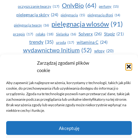
OnlyBio
(64)
oczyszczanie twarzy
(17)
perfumy
(15)
pielegnacja skóry
(24)
pielęgnacja
(15)
pielęgnacja dłoni
(14)
pielęgnacja wlosów
(91)
pielęgnacja twarzy
(16)
Solverx
(26)
Stapiz
(21)
przepis
(17)
relaks
(18)
Sielanka
(16)
trendy
(35)
witamina C
(24)
uroda
(17)
wydawnictwo Initium
(52)
włosy
(20)
Yasumi
(164)
zdrowe zęby
(20)
Zarządzaj zgodami plików
cookie
zdrowie
(135)
Aby zapewnić jak najlepsze wrażenia, korzystamy z technologii, takich jak pliki
cookie, do przechowywania i/lub uzyskiwania dostępu do informacji o
urządzeniu. Zgoda na te technologie pozwoli nam przetwarzać dane, takie jak
zachowanie podczas przeglądania lub unikalne identyfikatory na tej stronie.
Brak wyrażenia zgody lub wycofanie zgody może niekorzystnie wpłynąć na
niektóre cechy i funkcje.
© 2026 Only You - portal dla kobiet (uroda, moda, zdrowie)
Akceptuję
opracowanie:
AZDOBRESTRONY