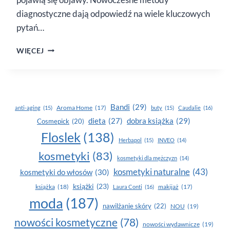
diagnostyczne dają odpowiedź na wiele kluczowych
pytań…
NOWOCZESNE
WIĘCEJ
METODY
DIAGNOSTYCZNE
Bandi
(29)
Aroma Home
(17)
anti-aging
(15)
buty
(15)
Caudalie
(16)
dobra książka
(29)
dieta
(27)
Cosmepick
(20)
Floslek
(138)
Herbapol
(15)
INVEO
(14)
kosmetyki
(83)
kosmetyki dla mężczyzn
(14)
kosmetyki naturalne
(43)
kosmetyki do włosów
(30)
książki
(23)
książka
(18)
makijaż
(17)
Laura Conti
(16)
moda
(187)
nawilżanie skóry
(22)
NOU
(19)
nowości kosmetyczne
(78)
nowości wydawnicze
(19)