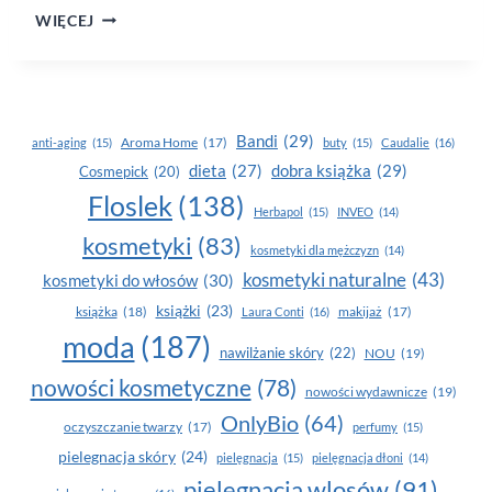
OCHRONA
WIĘCEJ
SKÓRY
Z AVA
Bandi
(29)
Aroma Home
(17)
anti-aging
(15)
buty
(15)
Caudalie
(16)
dobra książka
(29)
dieta
(27)
Cosmepick
(20)
Floslek
(138)
Herbapol
(15)
INVEO
(14)
kosmetyki
(83)
kosmetyki dla mężczyzn
(14)
kosmetyki naturalne
(43)
kosmetyki do włosów
(30)
książki
(23)
książka
(18)
makijaż
(17)
Laura Conti
(16)
moda
(187)
nawilżanie skóry
(22)
NOU
(19)
nowości kosmetyczne
(78)
nowości wydawnicze
(19)
OnlyBio
(64)
oczyszczanie twarzy
(17)
perfumy
(15)
pielegnacja skóry
(24)
pielęgnacja
(15)
pielęgnacja dłoni
(14)
pielęgnacja wlosów
(91)