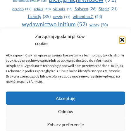
pielęgnacja twarzy
(16)
Solverx
(26)
Stapiz
(21)
przepis
(17)
relaks
(18)
Sielanka
(16)
trendy
(35)
witamina C
(24)
uroda
(17)
wydawnictwo Initium
(52)
włosy
(20)
Yasumi
(164)
zdrowe zęby
(20)
Zarządzaj zgodami plików
cookie
zdrowie
(135)
Aby zapewnić jak najlepsze wrażenia, korzystamy z technologii, takich jak pliki
cookie, do przechowywania i/lub uzyskiwania dostępu do informacji o
urządzeniu. Zgoda na te technologie pozwoli nam przetwarzać dane, takie jak
zachowanie podczas przeglądania lub unikalne identyfikatory na tej stronie.
Brak wyrażenia zgody lub wycofanie zgody może niekorzystnie wpłynąć na
niektóre cechy i funkcje.
© 2026 Only You - portal dla kobiet (uroda, moda, zdrowie)
Akceptuję
opracowanie:
AZDOBRESTRONY
Odmów
Zobacz preferencje
Polityka prywatności i RODO