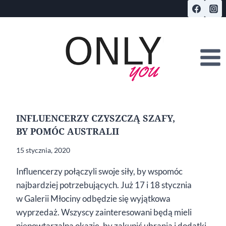
Przejdź
do
treści
INFLUENCERZY CZYSZCZĄ SZAFY,
BY POMÓC AUSTRALII
15 stycznia, 2020
Influencerzy połączyli swoje siły, by wspomóc
najbardziej potrzebujących. Już 17 i 18 stycznia
w Galerii Młociny odbędzie się wyjątkowa
wyprzedaż. Wszyscy zainteresowani będą mieli
niepowtarzalną okazję, by zakupić ubrania i dodatki