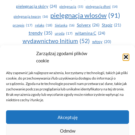
pielegnacja skóry
(24)
pielęgnacja
(15)
pielęgnacja dłoni
(14)
pielęgnacja wlosów
(91)
pielęgnacja twarzy
(16)
Solverx
(26)
Stapiz
(21)
przepis
(17)
relaks
(18)
Sielanka
(16)
trendy
(35)
witamina C
(24)
uroda
(17)
wydawnictwo Initium
(52)
włosy
(20)
Yasumi
(164)
zdrowe zęby
(20)
Zarządzaj zgodami plików
cookie
zdrowie
(135)
Aby zapewnić jak najlepsze wrażenia, korzystamy z technologii, takich jak pliki
cookie, do przechowywania i/lub uzyskiwania dostępu do informacji o
urządzeniu. Zgoda na te technologie pozwoli nam przetwarzać dane, takie jak
zachowanie podczas przeglądania lub unikalne identyfikatory na tej stronie.
Brak wyrażenia zgody lub wycofanie zgody może niekorzystnie wpłynąć na
niektóre cechy i funkcje.
© 2026 Only You - portal dla kobiet (uroda, moda, zdrowie)
Akceptuję
opracowanie:
AZDOBRESTRONY
Odmów