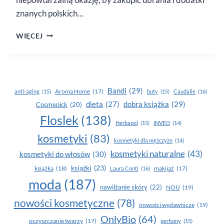
znanych polskich…
INFLUENCERZY
WIĘCEJ
CZYSZCZĄ
SZAFY,
BY POMÓC
AUSTRALII
Bandi
(29)
Aroma Home
(17)
anti-aging
(15)
buty
(15)
Caudalie
(16)
dobra książka
(29)
dieta
(27)
Cosmepick
(20)
Floslek
(138)
Herbapol
(15)
INVEO
(14)
kosmetyki
(83)
kosmetyki dla mężczyzn
(14)
kosmetyki naturalne
(43)
kosmetyki do włosów
(30)
książki
(23)
książka
(18)
makijaż
(17)
Laura Conti
(16)
moda
(187)
nawilżanie skóry
(22)
NOU
(19)
nowości kosmetyczne
(78)
nowości wydawnicze
(19)
OnlyBio
(64)
oczyszczanie twarzy
(17)
perfumy
(15)