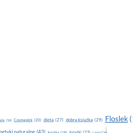
Floslek
(
dobra książka
(29)
dieta
(27)
Cosmepick
(20)
lie
(16)
etyki naturalne
(43)
książki
(23)
książka
(18)
makijaż
Laura Conti
(16)