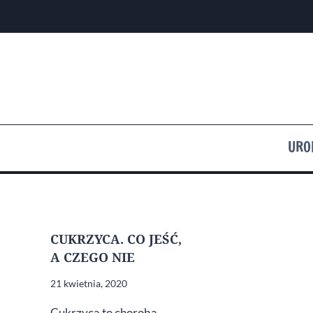
Przejdź
do
treści
URO
CUKRZYCA. CO JEŚĆ,
A CZEGO NIE
21 kwietnia, 2020
Cukrzyca to choroba