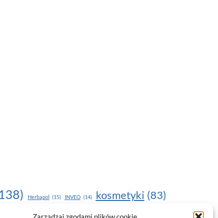
138)
kosmetyki
(83)
Herbapol
(15)
INVEO
(14)
moda
(187)
Zarządzaj zgodami plików cookie
nawilżanie skóry
(22)
(17)
NOU
(19)