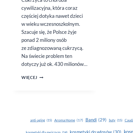
cywilizacyjna, która coraz
częściej dotyka nawet dzieci
w wieku wczesnoszkolnym.
Szacuje się, że Polsce żyje
ponad 2 miliony osób
ze zdiagnozowaną cukrzycą.
Na świecie problem ten
dotyczy już ok. 430 milionów…
CUKRZYCA.
WIĘCEJ
CO JEŚĆ,
A CZEGO
NIE
Bandi
(29)
Aroma Home
(17)
anti-aging
(15)
buty
(15)
Cauda
kosm
kosmetyki do włosów
(30)
kosmetyki dla mężczyzn
(14)