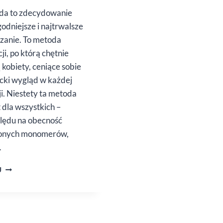
da to zdecydowanie
odniejsze i najtrwalsze
zanie. To metoda
cji, po którą chętnie
 kobiety, ceniące sobie
cki wygląd w każdej
ji. Niestety ta metoda
t dla wszystkich –
lędu na obecność
lonych monomerów,
…
HYBRYDA
J
DLA
WRAŻLIWYCH
PAZNOCKI