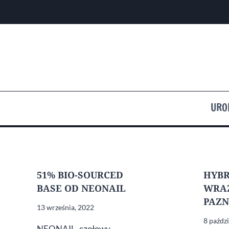
Przejdź
do
treści
URO
51% BIO-SOURCED
HYBR
BASE OD NEONAIL
WRA
PAZN
13 września, 2022
8 paźdz
NEONAIL, czołowy