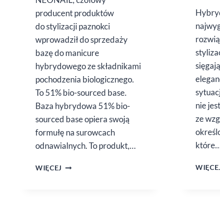
Hybry
producent produktów
najwyg
do stylizacji paznokci
rozwią
wprowadził do sprzedaży
styliza
bazę do manicure
sięgają
hybrydowego ze składnikami
elegan
pochodzenia biologicznego.
sytuac
To 51% bio-sourced base.
nie jes
Baza hybrydowa 51% bio-
ze wzg
sourced base opiera swoją
okreś
formułę na surowcach
które
odnawialnych. To produkt,…
51%
WIĘCE
WIĘCEJ
BIO-
SOURCED
BASE
OD NEONAIL