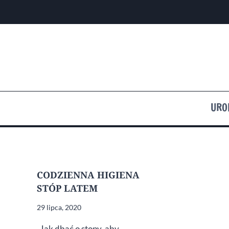
Przejdź
do
treści
URO
CODZIENNA HIGIENA
STÓP LATEM
29 lipca, 2020
Jak dbać o stopy, aby