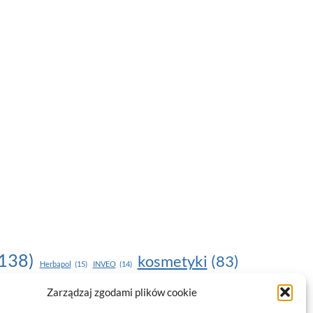
138)
kosmetyki
(83)
Herbapol
(15)
INVEO
(14)
moda
(187)
Zarządzaj zgodami plików cookie
nawilżanie skóry
(22)
(17)
NOU
(19)