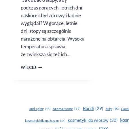
podczas gorących, letnich dni
naskórek był zdrowy i ładnie
wyglądał? W gorące, letnie
dni, stopy są szczególnie
narażone na obtarcia. Wysoka
temperatura sprawia,
że zwiększa się też ich…
CODZIENNA
WIĘCEJ
HIGIENA
STÓP
LATEM
Bandi
(29)
Aroma Home
(17)
anti-aging
(15)
buty
(15)
Cauda
kosm
kosmetyki do włosów
(30)
kosmetyki dla mężczyzn
(14)