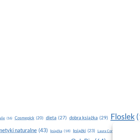
Floslek
(
dobra książka
(29)
dieta
(27)
Cosmepick
(20)
lie
(16)
etyki naturalne
(43)
książki
(23)
książka
(18)
makijaż
Laura Conti
(16)