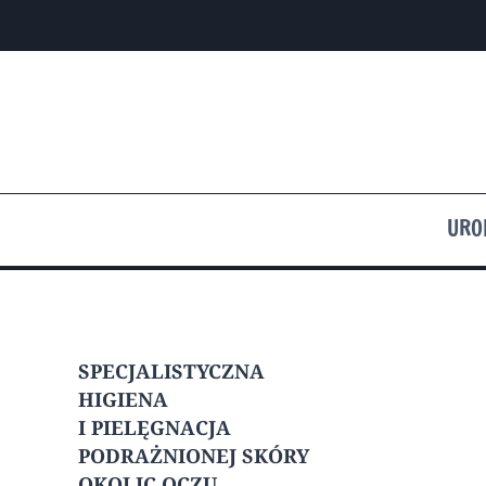
Przejdź
do
treści
URO
SPECJALISTYCZNA
HIGIENA
I PIELĘGNACJA
PODRAŻNIONEJ SKÓRY
OKOLIC OCZU