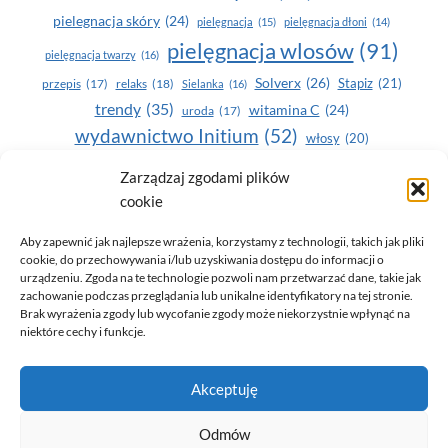
pielegnacja skóry
(24)
pielęgnacja
(15)
pielęgnacja dłoni
(14)
pielęgnacja wlosów
(91)
pielęgnacja twarzy
(16)
Solverx
(26)
Stapiz
(21)
przepis
(17)
relaks
(18)
Sielanka
(16)
trendy
(35)
witamina C
(24)
uroda
(17)
wydawnictwo Initium
(52)
włosy
(20)
Yasumi
(164)
zdrowe zęby
(20)
Zarządzaj zgodami plików
cookie
zdrowie
(135)
Aby zapewnić jak najlepsze wrażenia, korzystamy z technologii, takich jak pliki
cookie, do przechowywania i/lub uzyskiwania dostępu do informacji o
urządzeniu. Zgoda na te technologie pozwoli nam przetwarzać dane, takie jak
zachowanie podczas przeglądania lub unikalne identyfikatory na tej stronie.
Brak wyrażenia zgody lub wycofanie zgody może niekorzystnie wpłynąć na
niektóre cechy i funkcje.
© 2026 Only You - portal dla kobiet (uroda, moda, zdrowie)
Akceptuję
opracowanie:
AZDOBRESTRONY
Odmów