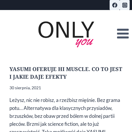
Przejdź
do
treści
YASUMI OFERUJE HI MUSCLE. CO TO JEST
I JAKIE DAJE EFEKTY
30 sierpnia, 2021
Leżysz, nic nie robisz, a rzeźbisz mięśnie. Bez grama
potu… Alternatywa dla klasycznych przysiadów,
brzuszków, bez obaw przed bólem w dolnej partii
pleców. Brzmi jak science fiction, ale to już
rzeczywistość. Taką możliwość daje YASUMI