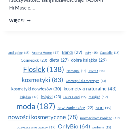
Hi Muscle….
YASUMI
WIĘCEJ
OFERUJE
HI MUSCLE.
CO TO JEST
I JAKIE
DAJE
Bandi
(29)
Aroma Home
(17)
anti-aging
(15)
buty
(15)
Caudalie
(16)
EFEKTY
dobra książka
(29)
dieta
(27)
Cosmepick
(20)
Floslek
(138)
Herbapol
(15)
INVEO
(14)
kosmetyki
(83)
kosmetyki dla mężczyzn
(14)
kosmetyki naturalne
(43)
kosmetyki do włosów
(30)
książki
(23)
książka
(18)
makijaż
(17)
Laura Conti
(16)
moda
(187)
nawilżanie skóry
(22)
NOU
(19)
nowości kosmetyczne
(78)
nowości wydawnicze
(19)
OnlyBio
(64)
oczyszczanie twarzy
(17)
perfumy
(15)