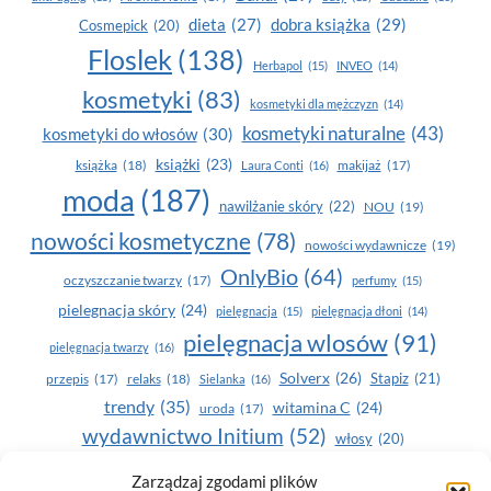
dobra książka
(29)
dieta
(27)
Cosmepick
(20)
Floslek
(138)
Herbapol
(15)
INVEO
(14)
kosmetyki
(83)
kosmetyki dla mężczyzn
(14)
kosmetyki naturalne
(43)
kosmetyki do włosów
(30)
książki
(23)
książka
(18)
makijaż
(17)
Laura Conti
(16)
moda
(187)
nawilżanie skóry
(22)
NOU
(19)
nowości kosmetyczne
(78)
nowości wydawnicze
(19)
OnlyBio
(64)
oczyszczanie twarzy
(17)
perfumy
(15)
pielegnacja skóry
(24)
pielęgnacja
(15)
pielęgnacja dłoni
(14)
pielęgnacja wlosów
(91)
pielęgnacja twarzy
(16)
Solverx
(26)
Stapiz
(21)
przepis
(17)
relaks
(18)
Sielanka
(16)
trendy
(35)
witamina C
(24)
uroda
(17)
wydawnictwo Initium
(52)
włosy
(20)
Yasumi
(164)
zdrowe zęby
(20)
Zarządzaj zgodami plików