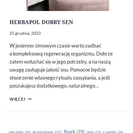
HERBAPOL DOBRY SEN
25 grudnia, 2023
W jesienno-zimowym czasie warto zadbać
o kompleksową regenerację organizmu. Dobrze
zatem wsłuchać się w jego potrzeby, a na naszą
uwagę zasługuje jakość snu. Pomocne będzie
stworzenie własnego rytuału zasypiania, a jeśli
poszukujesz dodatkowego, naturalnego…
HERBAPOL
WIĘCEJ
DOBRY
SEN
Bandi
(29)
Aroma Home
(17)
anti-aging
(15)
buty
(15)
Caudalie
(16)