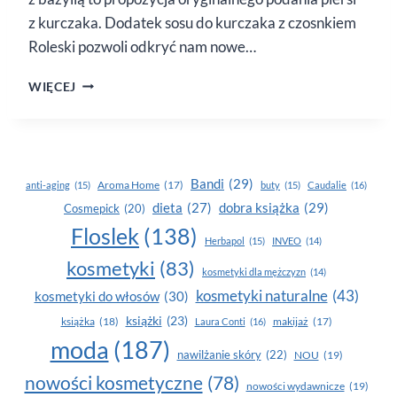
z kurczaka. Dodatek sosu do kurczaka z czosnkiem
Roleski pozwoli odkryć nam nowe…
LINGUINE
WIĘCEJ
Z KURCZAKIEM
W POMIDOROWO-
CZOSNKOWYM
SOSIE
Z BAZYLIĄ
Bandi
(29)
Aroma Home
(17)
anti-aging
(15)
buty
(15)
Caudalie
(16)
dobra książka
(29)
dieta
(27)
Cosmepick
(20)
Floslek
(138)
Herbapol
(15)
INVEO
(14)
kosmetyki
(83)
kosmetyki dla mężczyzn
(14)
kosmetyki naturalne
(43)
kosmetyki do włosów
(30)
książki
(23)
książka
(18)
makijaż
(17)
Laura Conti
(16)
moda
(187)
nawilżanie skóry
(22)
NOU
(19)
nowości kosmetyczne
(78)
nowości wydawnicze
(19)