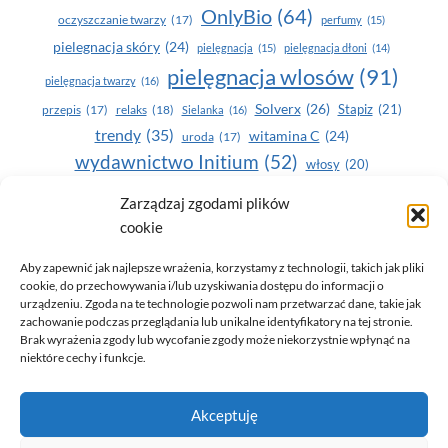
OnlyBio
(64)
oczyszczanie twarzy
(17)
perfumy
(15)
pielegnacja skóry
(24)
pielęgnacja
(15)
pielęgnacja dłoni
(14)
pielęgnacja wlosów
(91)
pielęgnacja twarzy
(16)
Solverx
(26)
Stapiz
(21)
przepis
(17)
relaks
(18)
Sielanka
(16)
trendy
(35)
witamina C
(24)
uroda
(17)
wydawnictwo Initium
(52)
włosy
(20)
Yasumi
(164)
zdrowe zęby
(20)
Zarządzaj zgodami plików
cookie
zdrowie
(135)
Aby zapewnić jak najlepsze wrażenia, korzystamy z technologii, takich jak pliki
cookie, do przechowywania i/lub uzyskiwania dostępu do informacji o
urządzeniu. Zgoda na te technologie pozwoli nam przetwarzać dane, takie jak
zachowanie podczas przeglądania lub unikalne identyfikatory na tej stronie.
Brak wyrażenia zgody lub wycofanie zgody może niekorzystnie wpłynąć na
niektóre cechy i funkcje.
© 2026 Only You - portal dla kobiet (uroda, moda, zdrowie)
Akceptuję
opracowanie:
AZDOBRESTRONY