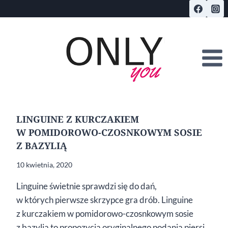
Przejdź
do
treści
LINGUINE Z KURCZAKIEM
W POMIDOROWO-CZOSNKOWYM SOSIE
Z BAZYLIĄ
10 kwietnia, 2020
Linguine świetnie sprawdzi się do dań,
w których pierwsze skrzypce gra drób. Linguine
z kurczakiem w pomidorowo-czosnkowym sosie
z bazylią to propozycja oryginalnego podania piersi