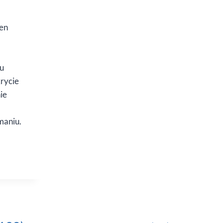
den
mu
rycie
ie
maniu.