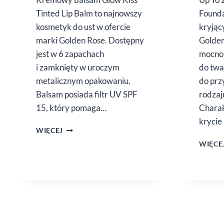
Tinted Lip Balm to najnowszy
Founda
kosmetyk do ust w ofercie
kryjąc
marki Golden Rose. Dostępny
Golden
jest w 6 zapachach
mocno 
i zamknięty w uroczym
do twa
metalicznym opakowaniu.
do prz
Balsam posiada filtr UV SPF
rodzaj
15, który pomaga…
Charak
krycie
GLOW
WIĘCEJ
KISS
WIĘCE
TINTED
LIP
BALM