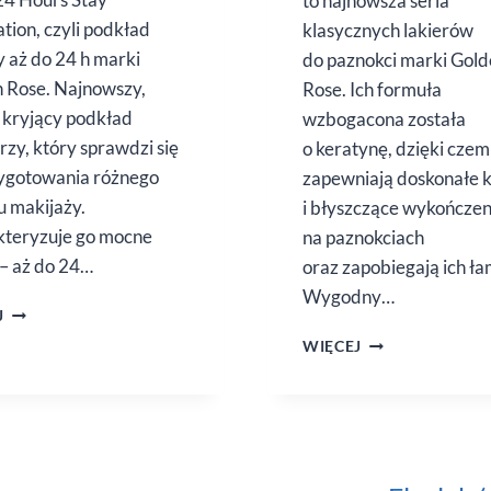
to najnowsza seria
tion, czyli podkład
klasycznych lakierów
y aż do 24 h marki
do paznokci marki Gol
 Rose. Najnowszy,
Rose. Ich formuła
kryjący podkład
wzbogacona została
rzy, który sprawdzi się
o keratynę, dzięki cze
ygotowania różnego
zapewniają doskonałe k
u makijaży.
i błyszczące wykończen
teryzuje go mocne
na paznokciach
 – aż do 24…
oraz zapobiegają ich ła
Wygodny…
UP
J
TO 24
KERATIN
WIĘCEJ
HOURS
NAIL
STAY
COLOR
FOUNDATION