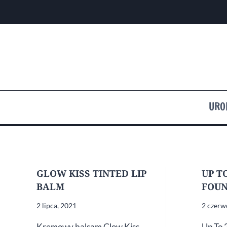
Przejdź
do
treści
URO
GLOW KISS TINTED LIP
UP T
BALM
FOU
2 lipca, 2021
2 czerw
Kremowy balsam Glow Kiss
Up To 