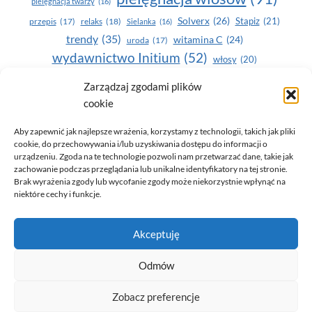
pielęgnacja twarzy
(16)
Solverx
(26)
Stapiz
(21)
przepis
(17)
relaks
(18)
Sielanka
(16)
trendy
(35)
witamina C
(24)
uroda
(17)
wydawnictwo Initium
(52)
włosy
(20)
Yasumi
(164)
zdrowe zęby
(20)
Zarządzaj zgodami plików
cookie
zdrowie
(135)
Aby zapewnić jak najlepsze wrażenia, korzystamy z technologii, takich jak pliki
cookie, do przechowywania i/lub uzyskiwania dostępu do informacji o
urządzeniu. Zgoda na te technologie pozwoli nam przetwarzać dane, takie jak
zachowanie podczas przeglądania lub unikalne identyfikatory na tej stronie.
Brak wyrażenia zgody lub wycofanie zgody może niekorzystnie wpłynąć na
niektóre cechy i funkcje.
© 2026 Only You - portal dla kobiet (uroda, moda, zdrowie)
Akceptuję
opracowanie:
AZDOBRESTRONY
Odmów
Zobacz preferencje
Polityka prywatności i RODO