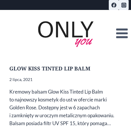
Przejdź
do
treści
GLOW KISS TINTED LIP BALM
2 lipca, 2021
Kremowy balsam Glow Kiss Tinted Lip Balm
to najnowszy kosmetyk do ust w ofercie marki
Golden Rose. Dostępny jest w 6 zapachach
i zamknięty w uroczym metalicznym opakowaniu.
Balsam posiada filtr UV SPF 15, który pomaga…