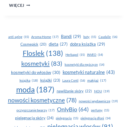
GLOW
WIĘCEJ
KISS
TINTED
LIP
BALM
Bandi
(29)
Aroma Home
(17)
anti-aging
(15)
buty
(15)
Caudalie
(16)
dobra książka
(29)
dieta
(27)
Cosmepick
(20)
Floslek
(138)
Herbapol
(15)
INVEO
(14)
kosmetyki
(83)
kosmetyki dla mężczyzn
(14)
kosmetyki naturalne
(43)
kosmetyki do włosów
(30)
książki
(23)
książka
(18)
makijaż
(17)
Laura Conti
(16)
moda
(187)
nawilżanie skóry
(22)
NOU
(19)
nowości kosmetyczne
(78)
nowości wydawnicze
(19)
OnlyBio
(64)
oczyszczanie twarzy
(17)
perfumy
(15)
pielegnacja skóry
(24)
pielęgnacja
(15)
pielęgnacja dłoni
(14)
pielęgnacja wlosów
(91)