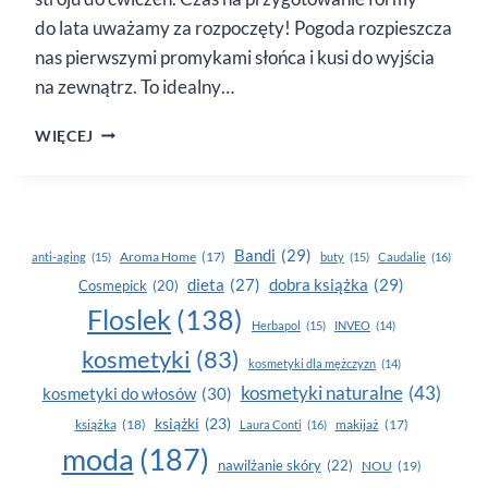
do lata uważamy za rozpoczęty! Pogoda rozpieszcza
nas pierwszymi promykami słońca i kusi do wyjścia
na zewnątrz. To idealny…
O CZYM
WIĘCEJ
PAMIĘTAĆ,
KOMPLETUJĄC
STRÓJ
DO ĆWICZEŃ
Bandi
(29)
Aroma Home
(17)
anti-aging
(15)
buty
(15)
Caudalie
(16)
dobra książka
(29)
dieta
(27)
Cosmepick
(20)
Floslek
(138)
Herbapol
(15)
INVEO
(14)
kosmetyki
(83)
kosmetyki dla mężczyzn
(14)
kosmetyki naturalne
(43)
kosmetyki do włosów
(30)
książki
(23)
książka
(18)
makijaż
(17)
Laura Conti
(16)
moda
(187)
nawilżanie skóry
(22)
NOU
(19)