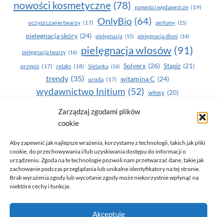
nowości kosmetyczne
(78)
nowości wydawnicze
(19)
OnlyBio
(64)
oczyszczanie twarzy
(17)
perfumy
(15)
pielegnacja skóry
(24)
pielęgnacja
(15)
pielęgnacja dłoni
(14)
pielęgnacja wlosów
(91)
pielęgnacja twarzy
(16)
Solverx
(26)
Stapiz
(21)
przepis
(17)
relaks
(18)
Sielanka
(16)
trendy
(35)
witamina C
(24)
uroda
(17)
wydawnictwo Initium
(52)
włosy
(20)
Yasumi
(164)
zdrowe zęby
(20)
Zarządzaj zgodami plików
cookie
zdrowie
(135)
Aby zapewnić jak najlepsze wrażenia, korzystamy z technologii, takich jak pliki
cookie, do przechowywania i/lub uzyskiwania dostępu do informacji o
urządzeniu. Zgoda na te technologie pozwoli nam przetwarzać dane, takie jak
zachowanie podczas przeglądania lub unikalne identyfikatory na tej stronie.
Brak wyrażenia zgody lub wycofanie zgody może niekorzystnie wpłynąć na
niektóre cechy i funkcje.
© 2026 Only You - portal dla kobiet (uroda, moda, zdrowie)
Akceptuję