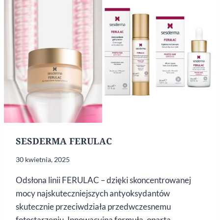
SESDERMA FERULAC
30 kwietnia, 2025
Odsłona linii FERULAC – dzięki skoncentrowanej
mocy najskuteczniejszych antyoksydantów
skutecznie przeciwdziała przedwczesnemu
fotostarzeniu. Innowacyjna formuła, oparta