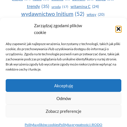
trendy
(35)
witamina C
(24)
uroda
(17)
wydawnictwo Initium
(52)
włosy
(20)
Yasumi
(164)
zdrowe zęby
(20)
Zarządzaj zgodami plików
cookie
zdrowie
(135)
Aby zapewnić jak najlepsze wrażenia, korzystamy z technologii, takich jak pliki
cookie, do przechowywania i/lub uzyskiwania dostępu do informacji o
urządzeniu. Zgoda na te technologie pozwoli nam przetwarzać dane, takie jak
zachowanie podczas przeglądania lub unikalne identyfikatory na tej stronie.
Brak wyrażenia zgody lub wycofanie zgody może niekorzystnie wpłynąć na
niektóre cechy i funkcje.
© 2026 Only You - portal dla kobiet (uroda, moda, zdrowie)
Akceptuję
opracowanie:
AZDOBRESTRONY
Odmów
Zobacz preferencje
Polityka prywatności i RODO
Polityka plików cookies (EU)
Polityka plików cookies
Polityka prywatności i RODO