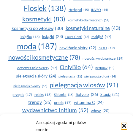
Floslek
(138)
Herbapol
(15)
INVEO
(14)
kosmetyki
(83)
kosmetyki dla mężczyzn
(14)
kosmetyki naturalne
(43)
kosmetyki do włosów
(30)
książki
(23)
książka
(18)
makijaż
(17)
Laura Conti
(16)
moda
(187)
nawilżanie skóry
(22)
NOU
(19)
nowości kosmetyczne
(78)
nowości wydawnicze
(19)
OnlyBio
(64)
oczyszczanie twarzy
(17)
perfumy
(15)
pielegnacja skóry
(24)
pielęgnacja
(15)
pielęgnacja dłoni
(14)
pielęgnacja wlosów
(91)
pielęgnacja twarzy
(16)
Solverx
(26)
Stapiz
(21)
przepis
(17)
relaks
(18)
Sielanka
(16)
trendy
(35)
witamina C
(24)
uroda
(17)
wydawnictwo Initium
(52)
włosy
(20)
Yasumi
(164)
zdrowe zęby
(20)
Zarządzaj zgodami plików
cookie
zdrowie
(135)