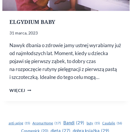
ELGYDIUM BABY
31 marca, 2023
Nawyk dbania o zdrowie jamy ustnej wyrabiamy już
od najmłodszych lat. Moment, kiedy u dziecka
pojawi się pierwszy ząbek, to dobry czas
na rozpoczęcie rutyny pielęgnacji z pierwszą pastą
i szczoteczką. Idealne do tego celu mogą…
ELGYDIUM
WIĘCEJ
BABY
Bandi
(29)
Aroma Home
(17)
anti-aging
(15)
buty
(15)
Caudalie
(16)
dobra książka
(29)
dieta
(27)
Cosmepick
(20)