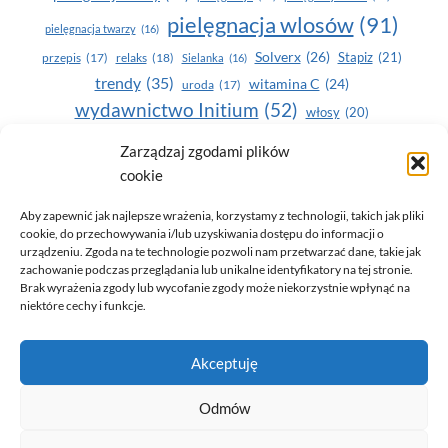
pielęgnacja wlosów
(91)
pielęgnacja twarzy
(16)
Solverx
(26)
Stapiz
(21)
przepis
(17)
relaks
(18)
Sielanka
(16)
trendy
(35)
witamina C
(24)
uroda
(17)
wydawnictwo Initium
(52)
włosy
(20)
Yasumi
(164)
zdrowe zęby
(20)
Zarządzaj zgodami plików
cookie
zdrowie
(135)
Aby zapewnić jak najlepsze wrażenia, korzystamy z technologii, takich jak pliki
cookie, do przechowywania i/lub uzyskiwania dostępu do informacji o
urządzeniu. Zgoda na te technologie pozwoli nam przetwarzać dane, takie jak
zachowanie podczas przeglądania lub unikalne identyfikatory na tej stronie.
Brak wyrażenia zgody lub wycofanie zgody może niekorzystnie wpłynąć na
niektóre cechy i funkcje.
© 2026 Only You - portal dla kobiet (uroda, moda, zdrowie)
Akceptuję
opracowanie:
AZDOBRESTRONY
Odmów