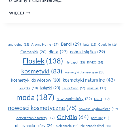
o lokalnym charakterze,…
HOTELE
WIĘCEJ
OD WEDLA
DLA
PSZCZÓŁ
Bandi
(29)
Aroma Home
(17)
anti-aging
(15)
buty
(15)
Caudalie
(16)
dobra książka
(29)
dieta
(27)
Cosmepick
(20)
Floslek
(138)
Herbapol
(15)
INVEO
(14)
kosmetyki
(83)
kosmetyki dla mężczyzn
(14)
kosmetyki naturalne
(43)
kosmetyki do włosów
(30)
książki
(23)
książka
(18)
makijaż
(17)
Laura Conti
(16)
moda
(187)
nawilżanie skóry
(22)
NOU
(19)
nowości kosmetyczne
(78)
nowości wydawnicze
(19)
OnlyBio
(64)
oczyszczanie twarzy
(17)
perfumy
(15)
pielegnacja skóry
(24)
pielęgnacja
(15)
pielęgnacja dłoni
(14)