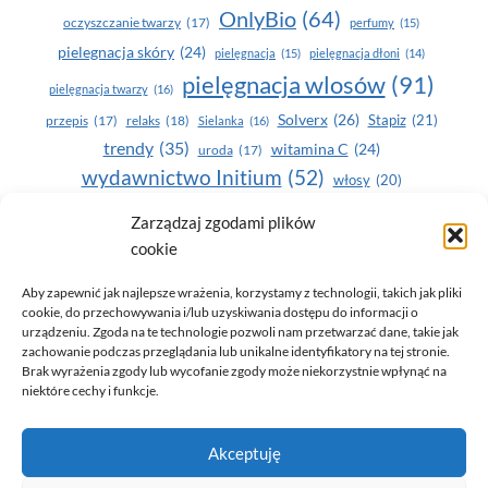
OnlyBio
(64)
oczyszczanie twarzy
(17)
perfumy
(15)
pielegnacja skóry
(24)
pielęgnacja
(15)
pielęgnacja dłoni
(14)
pielęgnacja wlosów
(91)
pielęgnacja twarzy
(16)
Solverx
(26)
Stapiz
(21)
przepis
(17)
relaks
(18)
Sielanka
(16)
trendy
(35)
witamina C
(24)
uroda
(17)
wydawnictwo Initium
(52)
włosy
(20)
Yasumi
(164)
zdrowe zęby
(20)
Zarządzaj zgodami plików
cookie
zdrowie
(135)
Aby zapewnić jak najlepsze wrażenia, korzystamy z technologii, takich jak pliki
cookie, do przechowywania i/lub uzyskiwania dostępu do informacji o
urządzeniu. Zgoda na te technologie pozwoli nam przetwarzać dane, takie jak
zachowanie podczas przeglądania lub unikalne identyfikatory na tej stronie.
Brak wyrażenia zgody lub wycofanie zgody może niekorzystnie wpłynąć na
niektóre cechy i funkcje.
© 2026 Only You - portal dla kobiet (uroda, moda, zdrowie)
Akceptuję
opracowanie:
AZDOBRESTRONY