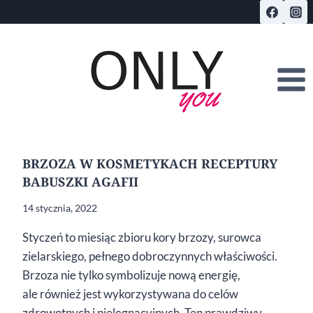
Przejdź
do
treści
BRZOZA W KOSMETYKACH RECEPTURY
BABUSZKI AGAFII
14 stycznia, 2022
Styczeń to miesiąc zbioru kory brzozy, surowca
zielarskiego, pełnego dobroczynnych właściwości.
Brzoza nie tylko symbolizuje nową energię,
ale również jest wykorzystywana do celów
zdrowotnych i pielęgnacyjnych. Ten prawdziwy