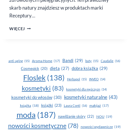
skarb natury znajdziesz w produktach marki
Receptury…
BRZOZA
WIĘCEJ
W KOSMETYKACH
RECEPTURY
BABUSZKI
AGAFII
Bandi
(29)
Aroma Home
(17)
anti-aging
(15)
buty
(15)
Caudalie
(16)
dobra książka
(29)
dieta
(27)
Cosmepick
(20)
Floslek
(138)
Herbapol
(15)
INVEO
(14)
kosmetyki
(83)
kosmetyki dla mężczyzn
(14)
kosmetyki naturalne
(43)
kosmetyki do włosów
(30)
książki
(23)
książka
(18)
makijaż
(17)
Laura Conti
(16)
moda
(187)
nawilżanie skóry
(22)
NOU
(19)
nowości kosmetyczne
(78)
nowości wydawnicze
(19)