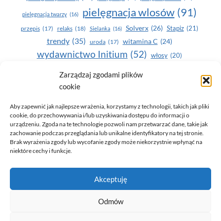
pielęgnacja wlosów
(91)
pielęgnacja twarzy
(16)
Solverx
(26)
Stapiz
(21)
przepis
(17)
relaks
(18)
Sielanka
(16)
trendy
(35)
witamina C
(24)
uroda
(17)
wydawnictwo Initium
(52)
włosy
(20)
Yasumi
(164)
zdrowe zęby
(20)
Zarządzaj zgodami plików
cookie
zdrowie
(135)
Aby zapewnić jak najlepsze wrażenia, korzystamy z technologii, takich jak pliki
cookie, do przechowywania i/lub uzyskiwania dostępu do informacji o
urządzeniu. Zgoda na te technologie pozwoli nam przetwarzać dane, takie jak
zachowanie podczas przeglądania lub unikalne identyfikatory na tej stronie.
Brak wyrażenia zgody lub wycofanie zgody może niekorzystnie wpłynąć na
niektóre cechy i funkcje.
© 2026 Only You - portal dla kobiet (uroda, moda, zdrowie)
Akceptuję
opracowanie:
AZDOBRESTRONY
Odmów