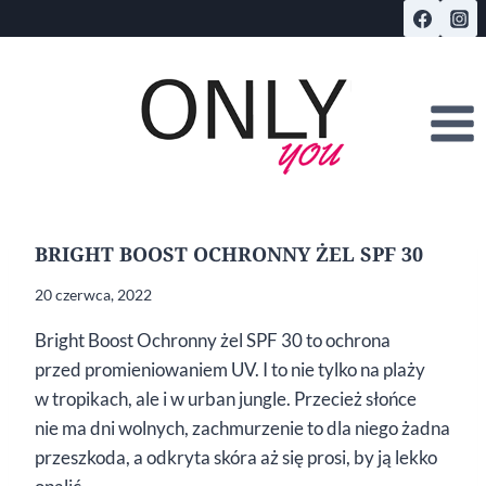
Przejdź
do
treści
BRIGHT BOOST OCHRONNY ŻEL SPF 30
20 czerwca, 2022
Bright Boost Ochronny żel SPF 30 to ochrona
przed promieniowaniem UV. I to nie tylko na plaży
w tropikach, ale i w urban jungle. Przecież słońce
nie ma dni wolnych, zachmurzenie to dla niego żadna
przeszkoda, a odkryta skóra aż się prosi, by ją lekko