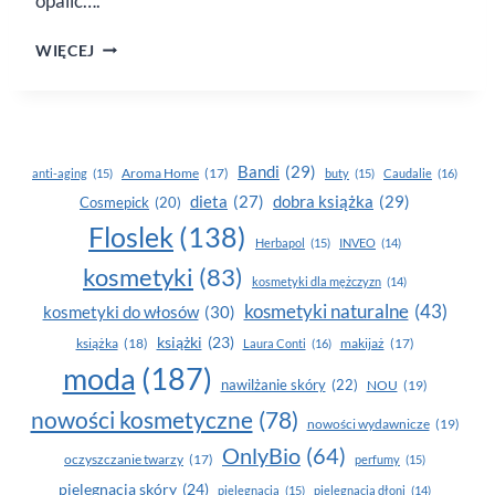
opalić….
BRIGHT
WIĘCEJ
BOOST
OCHRONNY
ŻEL
SPF
30
Bandi
(29)
Aroma Home
(17)
anti-aging
(15)
buty
(15)
Caudalie
(16)
dobra książka
(29)
dieta
(27)
Cosmepick
(20)
Floslek
(138)
Herbapol
(15)
INVEO
(14)
kosmetyki
(83)
kosmetyki dla mężczyzn
(14)
kosmetyki naturalne
(43)
kosmetyki do włosów
(30)
książki
(23)
książka
(18)
makijaż
(17)
Laura Conti
(16)
moda
(187)
nawilżanie skóry
(22)
NOU
(19)
nowości kosmetyczne
(78)
nowości wydawnicze
(19)
OnlyBio
(64)
oczyszczanie twarzy
(17)
perfumy
(15)
pielegnacja skóry
(24)
pielęgnacja
(15)
pielęgnacja dłoni
(14)