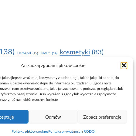
138)
kosmetyki
(83)
Herbapol
(15)
INVEO
(14)
moda
(187)
Zarządzaj zgodami plików cookie
nawilżanie skóry
(22)
(17)
NOU
(19)
egnacja skóry
(24)
pielęgnacja
(15)
pielęgnacja dłoni
(14)
jak najlepsze wrażenia, korzystamy z technologii, takich jak pliki cookie, do
ia i/lub uzyskiwania dostępu do informacji o urządzeniu. Zgoda na te
trendy
(35)
witamina C
(24)
)
uroda
(17)
pozwoli nam przetwarzać dane, takie jak zachowanie podczas przeglądania lub
ntyfikatory na tej stronie. Brak wyrażenia zgody lub wycofanie zgody może
drowie
(135)
 wpłynąć na niektóre cechy i funkcje.
ceptuję
Odmów
Zobacz preferencje
Polityka prywatności i RODO
Polityka plików cookies (EU)
Polityka plików cookies
Polityka prywatności i RODO