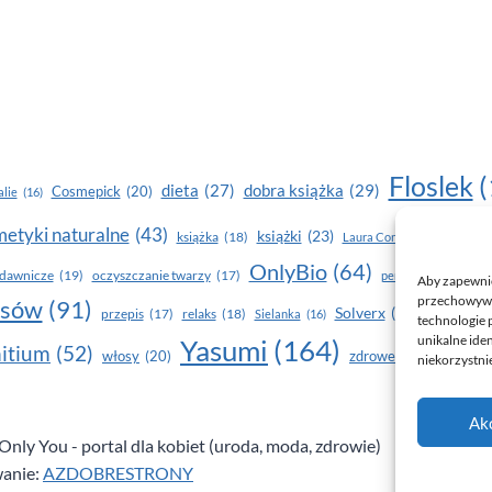
Floslek
(
dobra książka
(29)
dieta
(27)
Cosmepick
(20)
lie
(16)
etyki naturalne
(43)
książki
(23)
książka
(18)
makijaż
Laura Conti
(16)
OnlyBio
(64)
piel
dawnicze
(19)
oczyszczanie twarzy
(17)
perfumy
(15)
Aby zapewnić 
przechowywan
osów
(91)
Solverx
(26)
Stapiz
(21
przepis
(17)
relaks
(18)
Sielanka
(16)
technologie 
unikalne ide
Yasumi
(164)
z
itium
(52)
włosy
(20)
zdrowe zęby
(20)
niekorzystnie
Ak
nly You - portal dla kobiet (uroda, moda, zdrowie)
anie:
AZDOBRESTRONY