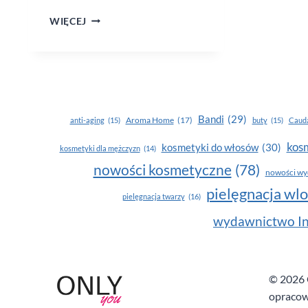
KLASYCZNE
WIĘCEJ
POTRAWY
W LEKKIM
WYDANIU
Bandi
(29)
Aroma Home
(17)
anti-aging
(15)
buty
(15)
Cauda
kosm
kosmetyki do włosów
(30)
kosmetyki dla mężczyzn
(14)
nowości kosmetyczne
(78)
nowości wy
pielęgnacja wl
pielęgnacja twarzy
(16)
wydawnictwo In
© 2026 O
opracow