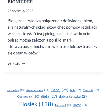
BIONIGREE
25 stycznia, 2022
Bionigree – wiedza połączona z doświadczeniem,
siła naturalnych składników, chęć pomocy i edukacji
w zakresie właściwej pielęgnacji – tak w skrócie
opisać można założenia polskiej marki,
która za pośrednictwem swoim produktów troszczy
się o stan włosów…
KOSMETYKI
WIĘCEJ
TRYCHOLOGICZNE
BIONIGREE
Bandi
(29)
Aroma Home
(17)
anti-aging
(15)
buty
(15)
Caudalie
(16)
dobra książka
(29)
dieta
(27)
Cosmepick
(20)
Floslek
(138)
Herbapol
(15)
INVEO
(14)