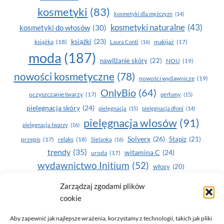
kosmetyki
(83)
kosmetyki dla mężczyzn
(14)
kosmetyki naturalne
(43)
kosmetyki do włosów
(30)
książki
(23)
książka
(18)
makijaż
(17)
Laura Conti
(16)
moda
(187)
nawilżanie skóry
(22)
NOU
(19)
nowości kosmetyczne
(78)
nowości wydawnicze
(19)
OnlyBio
(64)
oczyszczanie twarzy
(17)
perfumy
(15)
pielegnacja skóry
(24)
pielęgnacja
(15)
pielęgnacja dłoni
(14)
pielęgnacja wlosów
(91)
pielęgnacja twarzy
(16)
Solverx
(26)
Stapiz
(21)
przepis
(17)
relaks
(18)
Sielanka
(16)
trendy
(35)
witamina C
(24)
uroda
(17)
wydawnictwo Initium
(52)
włosy
(20)
Yasumi
(164)
zdrowe zęby
(20)
Zarządzaj zgodami plików
cookie
zdrowie
(135)
Aby zapewnić jak najlepsze wrażenia, korzystamy z technologii, takich jak pliki