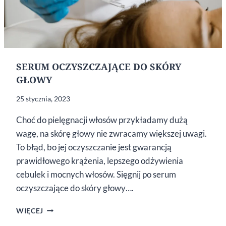
SERUM OCZYSZCZAJĄCE DO SKÓRY
GŁOWY
25 stycznia, 2023
Choć do pielęgnacji włosów przykładamy dużą
wagę, na skórę głowy nie zwracamy większej uwagi.
To błąd, bo jej oczyszczanie jest gwarancją
prawidłowego krążenia, lepszego odżywienia
cebulek i mocnych włosów. Sięgnij po serum
oczyszczające do skóry głowy….
SERUM
WIĘCEJ
OCZYSZCZAJĄCE