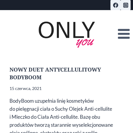
Przejdź
do
treści
NOWY DUET ANTYCELLULITOWY
BODYBOOM
15 czerwca, 2021
BodyBoom uzupełnia linię kosmetyków
do pielęgnacji ciała o Suchy Olejek Anti-cellulite
i Mleczko do Ciała Anti-cellulite. Bazę obu
produktów tworzą starannie wyselekcjonowane
oleje roślinne, ekstrakty oraz soki z roślin