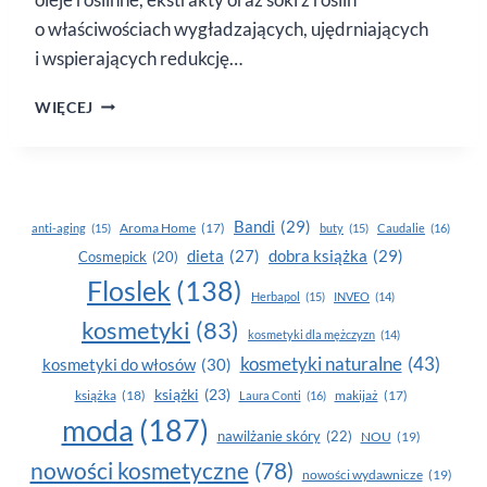
o właściwościach wygładzających, ujędrniających
i wspierających redukcję…
NOWY
WIĘCEJ
DUET
ANTYCELLULITOWY
BODYBOOM
Bandi
(29)
Aroma Home
(17)
anti-aging
(15)
buty
(15)
Caudalie
(16)
dobra książka
(29)
dieta
(27)
Cosmepick
(20)
Floslek
(138)
Herbapol
(15)
INVEO
(14)
kosmetyki
(83)
kosmetyki dla mężczyzn
(14)
kosmetyki naturalne
(43)
kosmetyki do włosów
(30)
książki
(23)
książka
(18)
makijaż
(17)
Laura Conti
(16)
moda
(187)
nawilżanie skóry
(22)
NOU
(19)
nowości kosmetyczne
(78)
nowości wydawnicze
(19)