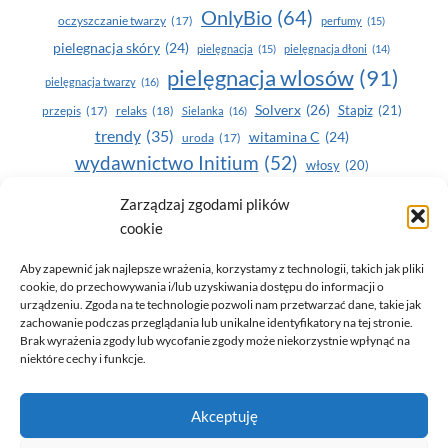
OnlyBio
(64)
oczyszczanie twarzy
(17)
perfumy
(15)
pielegnacja skóry
(24)
pielęgnacja
(15)
pielęgnacja dłoni
(14)
pielęgnacja wlosów
(91)
pielęgnacja twarzy
(16)
Solverx
(26)
Stapiz
(21)
przepis
(17)
relaks
(18)
Sielanka
(16)
trendy
(35)
witamina C
(24)
uroda
(17)
wydawnictwo Initium
(52)
włosy
(20)
Yasumi
(164)
zdrowe zęby
(20)
Zarządzaj zgodami plików
cookie
zdrowie
(135)
Aby zapewnić jak najlepsze wrażenia, korzystamy z technologii, takich jak pliki
cookie, do przechowywania i/lub uzyskiwania dostępu do informacji o
urządzeniu. Zgoda na te technologie pozwoli nam przetwarzać dane, takie jak
zachowanie podczas przeglądania lub unikalne identyfikatory na tej stronie.
Brak wyrażenia zgody lub wycofanie zgody może niekorzystnie wpłynąć na
niektóre cechy i funkcje.
© 2026 Only You - portal dla kobiet (uroda, moda, zdrowie)
Akceptuję
opracowanie:
AZDOBRESTRONY