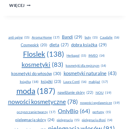
ALKMIE
WIĘCEJ
–
LINIA
HYDRO
Bandi
(29)
Aroma Home
(17)
anti-aging
(15)
buty
(15)
Caudalie
(16)
dobra książka
(29)
dieta
(27)
Cosmepick
(20)
Floslek
(138)
Herbapol
(15)
INVEO
(14)
kosmetyki
(83)
kosmetyki dla mężczyzn
(14)
kosmetyki naturalne
(43)
kosmetyki do włosów
(30)
książki
(23)
książka
(18)
makijaż
(17)
Laura Conti
(16)
moda
(187)
nawilżanie skóry
(22)
NOU
(19)
nowości kosmetyczne
(78)
nowości wydawnicze
(19)
OnlyBio
(64)
oczyszczanie twarzy
(17)
perfumy
(15)
pielegnacja skóry
(24)
pielęgnacja
(15)
pielęgnacja dłoni
(14)
pielęgnacja wlosów
(91)