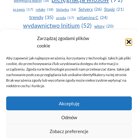
pielęgnacja twarzy
(16)
Solverx
(26)
Stapiz
(21)
przepis
(17)
relaks
(18)
Sielanka
(16)
trendy
(35)
witamina C
(24)
uroda
(17)
wydawnictwo Initium
(52)
włosy
(20)
Yasumi
(164)
zdrowe zęby
(20)
Zarządzaj zgodami plików
cookie
zdrowie
(135)
Aby zapewnić jak najlepsze wrażenia, korzystamy z technologii, takich jak pliki
cookie, do przechowywania i/lub uzyskiwania dostępu do informacji o
urządzeniu. Zgoda na te technologie pozwoli nam przetwarzać dane, takie jak
zachowanie podczas przeglądania lub unikalne identyfikatory na tej stronie.
Brak wyrażenia zgody lub wycofanie zgody może niekorzystnie wpłynąć na
niektóre cechy i funkcje.
© 2026 Only You - portal dla kobiet (uroda, moda, zdrowie)
Akceptuję
opracowanie:
AZDOBRESTRONY
Odmów
Zobacz preferencje
Polityka prywatności i RODO