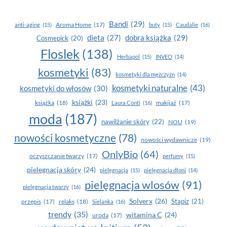
PIELĘGNACJA
RĄK
Bandi
(29)
Aroma Home
(17)
anti-aging
(15)
buty
(15)
Caudalie
(16)
I PAZNOKCI
dobra książka
(29)
dieta
(27)
Cosmepick
(20)
PRZYJAZNA
DLA
Floslek
(138)
Herbapol
(15)
INVEO
(14)
MIKROBIOMU
kosmetyki
(83)
kosmetyki dla mężczyzn
(14)
kosmetyki naturalne
(43)
kosmetyki do włosów
(30)
książki
(23)
książka
(18)
makijaż
(17)
Laura Conti
(16)
moda
(187)
nawilżanie skóry
(22)
NOU
(19)
nowości kosmetyczne
(78)
nowości wydawnicze
(19)
OnlyBio
(64)
oczyszczanie twarzy
(17)
perfumy
(15)
pielegnacja skóry
(24)
pielęgnacja
(15)
pielęgnacja dłoni
(14)
pielęgnacja wlosów
(91)
pielęgnacja twarzy
(16)
Solverx
(26)
Stapiz
(21)
przepis
(17)
relaks
(18)
Sielanka
(16)
trendy
(35)
witamina C
(24)
uroda
(17)