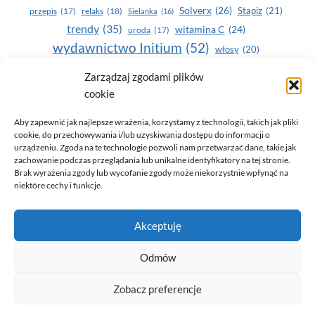
Solverx
(26)
Stapiz
(21)
przepis
(17)
relaks
(18)
Sielanka
(16)
trendy
(35)
witamina C
(24)
uroda
(17)
wydawnictwo Initium
(52)
włosy
(20)
Yasumi
(164)
zdrowe zęby
(20)
Zarządzaj zgodami plików
cookie
zdrowie
(135)
Aby zapewnić jak najlepsze wrażenia, korzystamy z technologii, takich jak pliki
cookie, do przechowywania i/lub uzyskiwania dostępu do informacji o
urządzeniu. Zgoda na te technologie pozwoli nam przetwarzać dane, takie jak
zachowanie podczas przeglądania lub unikalne identyfikatory na tej stronie.
Brak wyrażenia zgody lub wycofanie zgody może niekorzystnie wpłynąć na
niektóre cechy i funkcje.
© 2026 Only You - portal dla kobiet (uroda, moda, zdrowie)
Akceptuję
opracowanie:
AZDOBRESTRONY
Odmów
Zobacz preferencje
Polityka prywatności i RODO