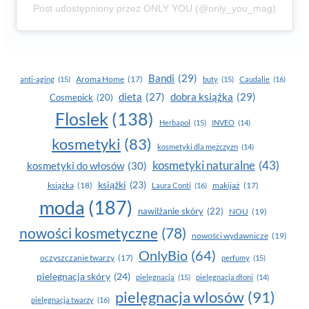
Post udostępniony przez ONLY YOU (@only_you_mag)
Bandi
(29)
Aroma Home
(17)
anti-aging
(15)
buty
(15)
Caudalie
(16)
dobra książka
(29)
dieta
(27)
Cosmepick
(20)
Floslek
(138)
Herbapol
(15)
INVEO
(14)
kosmetyki
(83)
kosmetyki dla mężczyzn
(14)
kosmetyki naturalne
(43)
kosmetyki do włosów
(30)
książki
(23)
książka
(18)
makijaż
(17)
Laura Conti
(16)
moda
(187)
nawilżanie skóry
(22)
NOU
(19)
nowości kosmetyczne
(78)
nowości wydawnicze
(19)
OnlyBio
(64)
oczyszczanie twarzy
(17)
perfumy
(15)
pielegnacja skóry
(24)
pielęgnacja
(15)
pielęgnacja dłoni
(14)
pielęgnacja wlosów
(91)
pielęgnacja twarzy
(16)