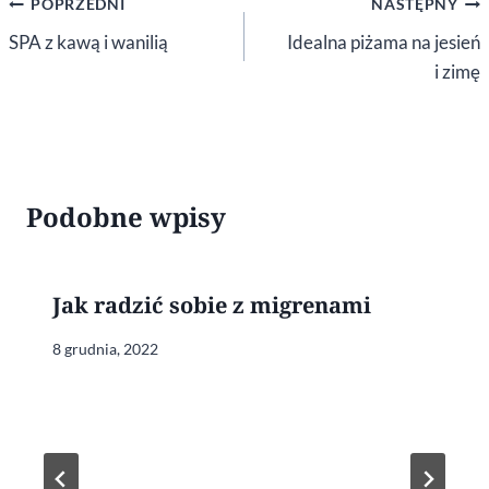
Nawigacja
POPRZEDNI
NASTĘPNY
wpisu
SPA z kawą i wanilią
Idealna piżama na jesień
i zimę
Podobne wpisy
Jak radzić sobie z migrenami
8 grudnia, 2022