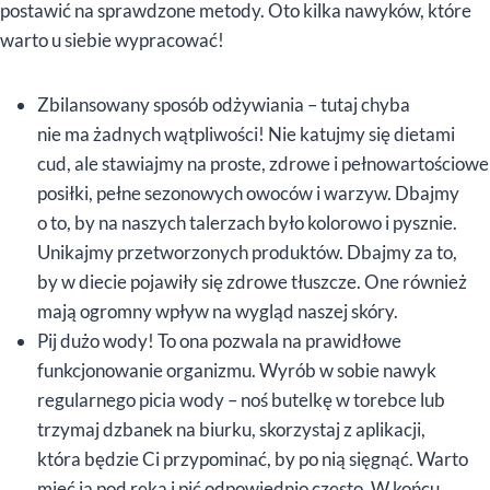
postawić na sprawdzone metody. Oto kilka nawyków, które
warto u siebie wypracować!
Zbilansowany sposób odżywiania – tutaj chyba
nie ma żadnych wątpliwości! Nie katujmy się dietami
cud, ale stawiajmy na proste, zdrowe i pełnowartościowe
posiłki, pełne sezonowych owoców i warzyw. Dbajmy
o to, by na naszych talerzach było kolorowo i pysznie.
Unikajmy przetworzonych produktów. Dbajmy za to,
by w diecie pojawiły się zdrowe tłuszcze. One również
mają ogromny wpływ na wygląd naszej skóry.
Pij dużo wody! To ona pozwala na prawidłowe
funkcjonowanie organizmu. Wyrób w sobie nawyk
regularnego picia wody – noś butelkę w torebce lub
trzymaj dzbanek na biurku, skorzystaj z aplikacji,
która będzie Ci przypominać, by po nią sięgnąć. Warto
mieć ją pod ręką i pić odpowiednio często. W końcu