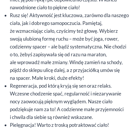
nawodnione ciało to piękne ciało!
Rusz się! Aktywność jest kluczowa, zarówno dla naszego
ciała, jak i dobrego samopoczucia. Pamiętaj,
że wzmacniając ciało, czyścimy też głowę. Wybierz
swoją ulubioną formę ruchu – może być joga, rower,
codzienny spacer – ale bądź systematyczna. Nie chodzi
o to, żebyś zapisywała się od razu na maraton,
ale wprowadź małe zmiany. Windę zamień na schody,
pójdź do sklepu ulicę dalej, a z przyjaciółką umów się
na spacer. Małe kroki, duże efekty!
Regeneracja, pod którą kryją się sen oraz relaks.
Wczesne chodzenie spać, regularność i niezarywanie
nocy zaowocują pięknym wyglądem. Nasze ciało
podziękuje nam za to! A codzienne małe przyjemności
i chwila dla siebie są również wskazane.
Pielęgnacja! Warto z troską potraktować ciało!