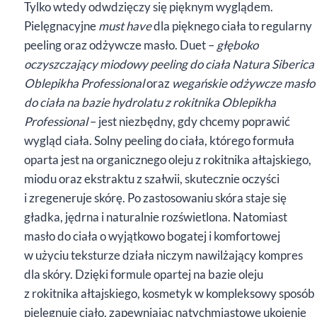
Tylko wtedy odwdzięczy się pięknym wyglądem.
Pielęgnacyjne
must have
dla pięknego ciała to regularny
peeling oraz odżywcze masło. Duet –
głęboko
oczyszczający miodowy peeling do ciała Natura Siberica
Oblepikha Professional
oraz
wegańskie odżywcze masło
do ciała na bazie hydrolatu z rokitnika Oblepikha
Professional
– jest niezbędny, gdy chcemy poprawić
wygląd ciała. Solny peeling do ciała, którego formuła
oparta jest na organicznego oleju z rokitnika ałtajskiego,
miodu oraz ekstraktu z szałwii, skutecznie oczyści
i zregeneruje skórę. Po zastosowaniu skóra staje się
gładka, jędrna i naturalnie rozświetlona. Natomiast
masło do ciała o wyjątkowo bogatej i komfortowej
w użyciu teksturze działa niczym nawilżający kompres
dla skóry. Dzięki formule opartej na bazie oleju
z rokitnika ałtajskiego, kosmetyk w kompleksowy sposób
pielęgnuje ciało, zapewniając natychmiastowe ukojenie