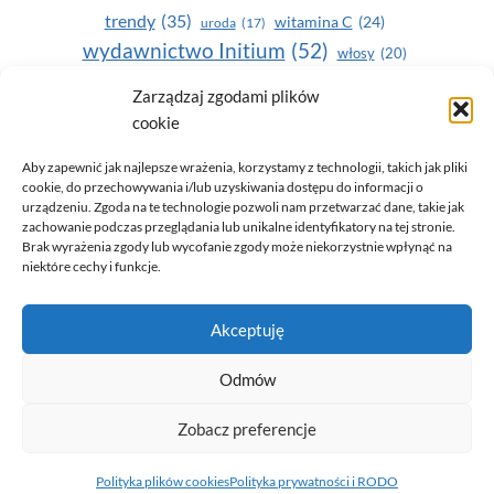
trendy
(35)
witamina C
(24)
uroda
(17)
wydawnictwo Initium
(52)
włosy
(20)
Yasumi
(164)
zdrowe zęby
(20)
Zarządzaj zgodami plików
cookie
zdrowie
(135)
Aby zapewnić jak najlepsze wrażenia, korzystamy z technologii, takich jak pliki
cookie, do przechowywania i/lub uzyskiwania dostępu do informacji o
urządzeniu. Zgoda na te technologie pozwoli nam przetwarzać dane, takie jak
zachowanie podczas przeglądania lub unikalne identyfikatory na tej stronie.
Brak wyrażenia zgody lub wycofanie zgody może niekorzystnie wpłynąć na
niektóre cechy i funkcje.
© 2026 Only You - portal dla kobiet (uroda, moda, zdrowie)
Akceptuję
opracowanie:
AZDOBRESTRONY
Odmów
Zobacz preferencje
Polityka prywatności i RODO
Polityka plików cookies (EU)
Polityka plików cookies
Polityka prywatności i RODO