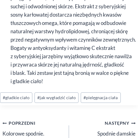
suchej i odwodnionej skórze. Ekstrakt z syberyjskiej
sosny karłowatej dostarcza niezbędnych kwasów
tłuszczowych omega, które pomagają w odbudowie
naturalnej warstwy hydrolipidowej, chroniącej skórę
przed negatywnym wpływem czynników zewnętrznych.
Bogaty w antyoksydanty i witaminę C ekstrakt
z syberyjskiej jarzębiny wyjątkowo skutecznie nawilża
i przywraca skórze jej naturalną jędrność, gładkość
i blask. Taki zestaw jest tajną bronią w walce o piękne
i gładkie ciało!
Tagi
#
gładkie ciało
#
jak wygładzić ciało
#
pielęgnacja ciała
wpisu:
Nawigacja
POPRZEDNI
NASTĘPNY
wpisu
Kolorowe spodnie.
Spodnie damskie