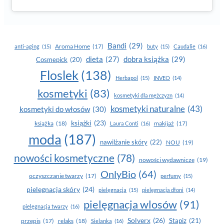
Bandi
(29)
Aroma Home
(17)
anti-aging
(15)
buty
(15)
Caudalie
(16)
dobra książka
(29)
dieta
(27)
Cosmepick
(20)
Floslek
(138)
Herbapol
(15)
INVEO
(14)
kosmetyki
(83)
kosmetyki dla mężczyzn
(14)
kosmetyki naturalne
(43)
kosmetyki do włosów
(30)
książki
(23)
książka
(18)
makijaż
(17)
Laura Conti
(16)
moda
(187)
nawilżanie skóry
(22)
NOU
(19)
nowości kosmetyczne
(78)
nowości wydawnicze
(19)
OnlyBio
(64)
oczyszczanie twarzy
(17)
perfumy
(15)
pielegnacja skóry
(24)
pielęgnacja
(15)
pielęgnacja dłoni
(14)
pielęgnacja wlosów
(91)
pielęgnacja twarzy
(16)
Solverx
(26)
Stapiz
(21)
przepis
(17)
relaks
(18)
Sielanka
(16)