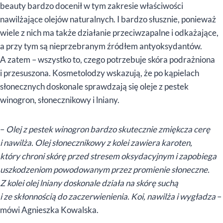
beauty bardzo docenił w tym zakresie właściwości
nawilżające olejów naturalnych. I bardzo słusznie, ponieważ
wiele z nich ma także działanie przeciwzapalne i odkażające,
a przy tym są nieprzebranym źródłem antyoksydantów.
A zatem – wszystko to, czego potrzebuje skóra podrażniona
i przesuszona. Kosmetolodzy wskazują, że po kąpielach
słonecznych doskonale sprawdzają się oleje z pestek
winogron, słonecznikowy i lniany.
–
Olej z pestek winogron bardzo skutecznie zmiękcza cerę
i nawilża. Olej słonecznikowy z kolei zawiera karoten,
który chroni skórę przed stresem oksydacyjnym i zapobiega
uszkodzeniom powodowanym przez promienie słoneczne.
Z kolei olej lniany doskonale działa na skórę suchą
i ze skłonnością do zaczerwienienia. Koi, nawilża i wygładza
–
mówi Agnieszka Kowalska.