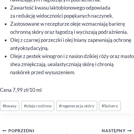
Zawartość kwasu laktobionowego odpowiada
za redukcję widoczności popękanych naczynek.
Zastosowane w recepturze oleje wzmacniają barierę
ochronną skóry oraz łagodzą i wyciszają podrażnienia.
Olej z czarnej porzeczki i olej lniany zapewniają ochronę
antyoksydacyjną.
Oleje z pestek winogron i z nasion dzikiej róży oraz masło
shea zmiękczają, uealastyczniają skórę i chronią
naskórek przed wysuszeniem.
Cena 7,99 zł/10 ml
Tagi
#
kwasy
#
oleje roslinne
#
regeneracja skóry
#
Solverx
wpisu:
Nawigacja
POPRZEDNI
NASTĘPNY