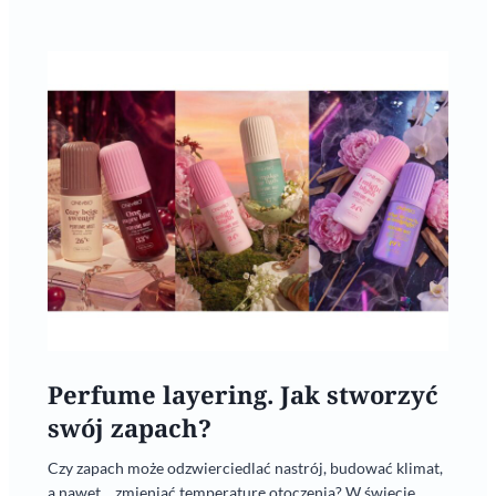
Perfume layering. Jak stworzyć
swój zapach?
Czy zapach może odzwierciedlać nastrój, budować klimat,
a nawet… zmieniać temperaturę otoczenia? W świecie