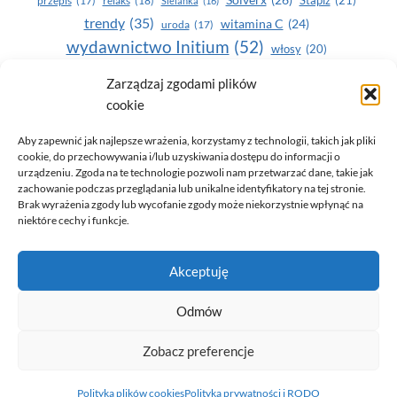
przepis
(17)
relaks
(18)
Sielanka
(16)
trendy
(35)
witamina C
(24)
uroda
(17)
wydawnictwo Initium
(52)
włosy
(20)
Yasumi
(164)
zdrowe zęby
(20)
Zarządzaj zgodami plików
cookie
zdrowie
(135)
Aby zapewnić jak najlepsze wrażenia, korzystamy z technologii, takich jak pliki
cookie, do przechowywania i/lub uzyskiwania dostępu do informacji o
urządzeniu. Zgoda na te technologie pozwoli nam przetwarzać dane, takie jak
zachowanie podczas przeglądania lub unikalne identyfikatory na tej stronie.
Brak wyrażenia zgody lub wycofanie zgody może niekorzystnie wpłynąć na
niektóre cechy i funkcje.
© 2026 Only You - portal dla kobiet (uroda, moda, zdrowie)
Akceptuję
opracowanie:
AZDOBRESTRONY
Odmów
Zobacz preferencje
Polityka prywatności i RODO
Polityka plików cookies (EU)
Polityka plików cookies
Polityka prywatności i RODO