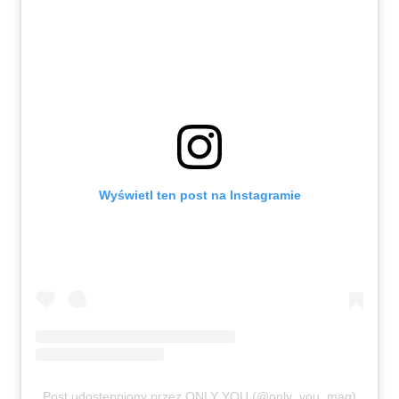
Wyświetl ten post na Instagramie
Post udostępniony przez ONLY YOU (@only_you_mag)