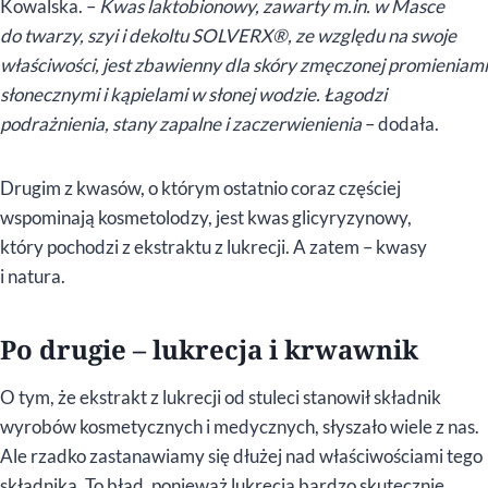
Kowalska. –
Kwas laktobionowy, zawarty m.in. w Masce
do twarzy, szyi i dekoltu SOLVERX®, ze względu na swoje
właściwości, jest zbawienny dla skóry zmęczonej promieniami
słonecznymi i kąpielami w słonej wodzie. Łagodzi
podrażnienia, stany zapalne i zaczerwienienia
– dodała.
Drugim z kwasów, o którym ostatnio coraz częściej
wspominają kosmetolodzy, jest kwas glicyryzynowy,
który pochodzi z ekstraktu z lukrecji. A zatem – kwasy
i natura.
Po drugie – lukrecja i krwawnik
O tym, że ekstrakt z lukrecji od stuleci stanowił składnik
wyrobów kosmetycznych i medycznych, słyszało wiele z nas.
Ale rzadko zastanawiamy się dłużej nad właściwościami tego
składnika. To błąd, ponieważ lukrecja bardzo skutecznie