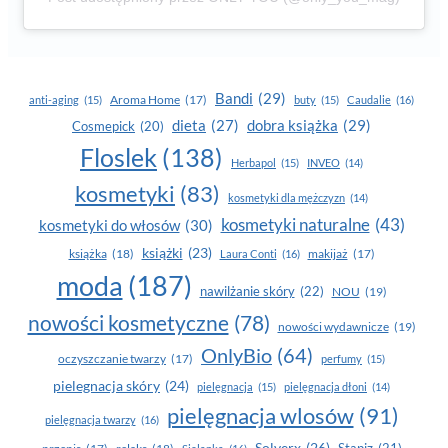
Bandi
(29)
Aroma Home
(17)
anti-aging
(15)
buty
(15)
Caudalie
(16)
dobra książka
(29)
dieta
(27)
Cosmepick
(20)
Floslek
(138)
Herbapol
(15)
INVEO
(14)
kosmetyki
(83)
kosmetyki dla mężczyzn
(14)
kosmetyki naturalne
(43)
kosmetyki do włosów
(30)
książki
(23)
książka
(18)
makijaż
(17)
Laura Conti
(16)
moda
(187)
nawilżanie skóry
(22)
NOU
(19)
nowości kosmetyczne
(78)
nowości wydawnicze
(19)
OnlyBio
(64)
oczyszczanie twarzy
(17)
perfumy
(15)
pielegnacja skóry
(24)
pielęgnacja
(15)
pielęgnacja dłoni
(14)
pielęgnacja wlosów
(91)
pielęgnacja twarzy
(16)
Solverx
(26)
Stapiz
(21)