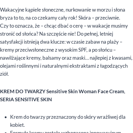
Wakacyjne kąpiele słoneczne, nurkowanie w morzu i słona
bryza to to, na co czekamy cały rok! Skóra – przeciwnie.
Czy to oznacza, że – chcąc dbać o cerę – w wakacje musimy
stronić od słońca? Na szczęście nie! Do pełnej, letniej
satysfakcji istnieją dwa klucze: w czasie zabaw na plaży –
kremy przeciwsłoneczne z wysokim SPF, a po słońcu –
nawilżające kremy, balsamy oraz maski… najlepiej z kwasami,
olejami roślinnymi i naturalnymi ekstraktami z łagodzących
ziół.
KREM DO TWARZY Sensitive Skin Woman Face Cream
,
SERIA SENSITIVE SKIN
Krem do twarzy przeznaczony do skóry wrażliwej dla
kobiet.
Formuła kremu została wzbogacona innowacyjnym