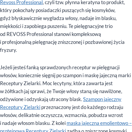
Revoss Professional
, czyli tzw. płynna keratyna to produkt,
który pokochały posiadaczki puszących się kosmyków,
gdyż błyskawicznie wygładza włosy, nadaje im blasku,
miękkości i zapobiega puszeniu. Te pielęgnacyjne trio
od REVOSS Professional stanowi kompleksową
i profesjonalną pielęgnację zniszczonej i pozbawionej życia
fryzury.
Jeżeli jesteś fanką sprawdzonych receptur w pielęgnacji
włosów, koniecznie sięgnij po szampon i maskę jajeczną marki
Receptury Zielarki. Moc lecytyny, która zawarta jest
w żółtkach jaj sprawi, że Twoje włosy staną się nawilżone,
odżywione i odzyskają utracony blask.
Szampon jajeczny
Receptury Zielarki
przeznaczony jest do każdego rodzaju
włosów, delikatnie oczyszcza, wzmacnia, pobudza wzrost
i nadaje włosom blasku. Z kolei
maska jajeczna emolientowo –
proteinowa Receptury Zielarki
zadba o zniszczone kosmyki