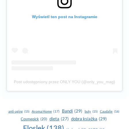
Wyświetl ten post na Instagramie
Post udostępniony przez ONLY YOU (@only_you_mag)
Bandi
(29)
Aroma Home
(17)
anti-aging
(15)
buty
(15)
Caudalie
(16)
dobra książka
(29)
dieta
(27)
Cosmepick
(20)
Floslek
(138)