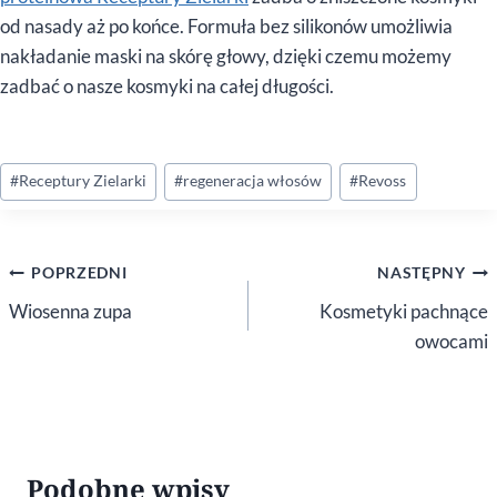
od nasady aż po końce. Formuła bez silikonów umożliwia
nakładanie maski na skórę głowy, dzięki czemu możemy
zadbać o nasze kosmyki na całej długości.
Tagi
#
Receptury Zielarki
#
regeneracja włosów
#
Revoss
wpisu:
Nawigacja
POPRZEDNI
NASTĘPNY
wpisu
Wiosenna zupa
Kosmetyki pachnące
owocami
Podobne wpisy