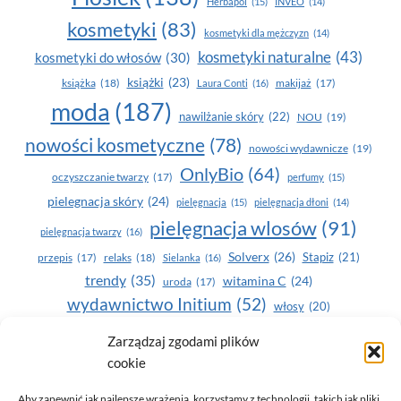
Herbapol
(15)
INVEO
(14)
kosmetyki
(83)
kosmetyki dla mężczyzn
(14)
kosmetyki naturalne
(43)
kosmetyki do włosów
(30)
książki
(23)
książka
(18)
makijaż
(17)
Laura Conti
(16)
moda
(187)
nawilżanie skóry
(22)
NOU
(19)
nowości kosmetyczne
(78)
nowości wydawnicze
(19)
OnlyBio
(64)
oczyszczanie twarzy
(17)
perfumy
(15)
pielegnacja skóry
(24)
pielęgnacja
(15)
pielęgnacja dłoni
(14)
pielęgnacja wlosów
(91)
pielęgnacja twarzy
(16)
Solverx
(26)
Stapiz
(21)
przepis
(17)
relaks
(18)
Sielanka
(16)
trendy
(35)
witamina C
(24)
uroda
(17)
wydawnictwo Initium
(52)
włosy
(20)
Yasumi
(164)
zdrowe zęby
(20)
Zarządzaj zgodami plików
cookie
zdrowie
(135)
Aby zapewnić jak najlepsze wrażenia, korzystamy z technologii, takich jak pliki