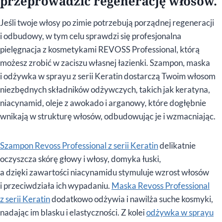
przeprowadzić regenerację włosów.
Jeśli twoje włosy po zimie potrzebują porządnej regeneracji
i odbudowy, w tym celu sprawdzi się profesjonalna
pielęgnacja z kosmetykami REVOSS Professional, którą
możesz zrobić w zaciszu własnej łazienki. Szampon, maska
i odżywka w sprayu z serii Keratin dostarczą Twoim włosom
niezbędnych składników odżywczych, takich jak keratyna,
niacynamid, oleje z awokado i arganowy, które dogłębnie
wnikają w strukturę włosów, odbudowując je i wzmacniając.
Szampon Revoss Professional z serii Keratin
delikatnie
oczyszcza skórę głowy i włosy, domyka łuski,
a dzięki zawartości niacynamidu stymuluje wzrost włosów
i przeciwdziała ich wypadaniu.
Maska Revoss Professional
z serii Keratin
dodatkowo odżywia i nawilża suche kosmyki,
nadając im blasku i elastyczności. Z kolei
odżywka w sprayu