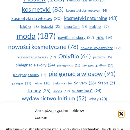
Herbapol
(15)
INVEO
(14)
kosmetyki
(83)
kosmetyki dla mężczyzn
(14)
kosmetyki naturalne
(43)
kosmetyki do włosów
(30)
książki
(23)
książka
(18)
makijaż
(17)
Laura Conti
(16)
moda
(187)
nawilżanie skóry
(22)
NOU
(19)
nowości kosmetyczne
(78)
nowości wydawnicze
(19)
OnlyBio
(64)
oczyszczanie twarzy
(17)
perfumy
(15)
pielegnacja skóry
(24)
pielęgnacja
(15)
pielęgnacja dłoni
(14)
pielęgnacja wlosów
(91)
pielęgnacja twarzy
(16)
Solverx
(26)
Stapiz
(21)
przepis
(17)
relaks
(18)
Sielanka
(16)
trendy
(35)
witamina C
(24)
uroda
(17)
wydawnictwo Initium
(52)
włosy
(20)
Yasumi
(164)
zdrowe zęby
(20)
Zarządzaj zgodami plików
cookie
zdrowie
(135)
Aby zapewnić jak najlepsze wrażenia, korzystamy z technologii, takich jak pliki