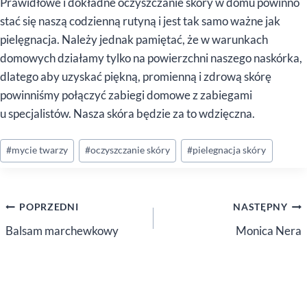
Prawidłowe i dokładne oczyszczanie skóry w domu powinno
stać się naszą codzienną rutyną i jest tak samo ważne jak
pielęgnacja. Należy jednak pamiętać, że w warunkach
domowych działamy tylko na powierzchni naszego naskórka,
dlatego aby uzyskać piękną, promienną i zdrową skórę
powinniśmy połączyć zabiegi domowe z zabiegami
u specjalistów. Nasza skóra będzie za to wdzięczna.
Tagi
#
mycie twarzy
#
oczyszczanie skóry
#
pielegnacja skóry
wpisu:
Nawigacja
POPRZEDNI
NASTĘPNY
wpisu
Balsam marchewkowy
Monica Nera