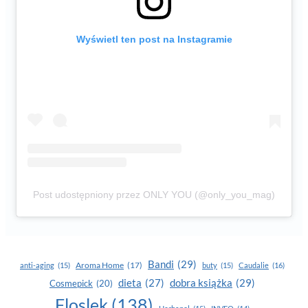
Wyświetl ten post na Instagramie
Post udostępniony przez ONLY YOU (@only_you_mag)
Bandi
(29)
Aroma Home
(17)
anti-aging
(15)
buty
(15)
Caudalie
(16)
dobra książka
(29)
dieta
(27)
Cosmepick
(20)
Floslek
(138)