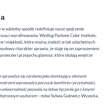
ja
 subtelny sposób redefiniuje nasze spojrzenie
uksusu i wyrafinowania. Według Pantone Color Institute,
zne i miękkość, które można znaleźć w tak szlachetnych
mysłowy charakter sprawia, że staje się on zaproszeniem
surowców i przepychu glamour, które otulają wnętrze
e sprawdza się zarówno jako dominujący element
rzestrzeni wprowadza poczucie komfortu i przytulności,
o uniwersalność pozwala na łatwe łączenie go z innymi
zechstronnym wyborem
– mówi Sylwia Gulewicz-Wysocka,