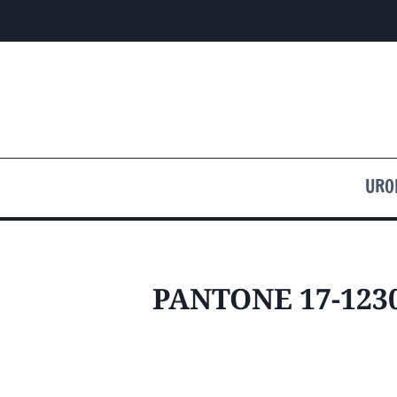
Przejdź
do
treści
URO
PANTONE 17-123