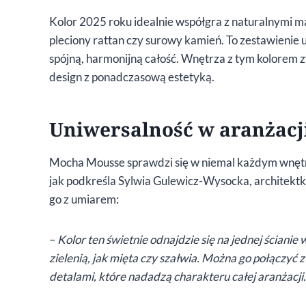
Kolor 2025 roku idealnie współgra z naturalnymi ma
pleciony rattan czy surowy kamień. To zestawienie u
spójną, harmonijną całość. Wnętrza z tym kolorem 
design z ponadczasową estetyką.
Uniwersalność w aranżacj
Mocha Mousse sprawdzi się w niemal każdym wnętr
jak podkreśla Sylwia Gulewicz-Wysocka, archite
go z umiarem:
–
Kolor ten świetnie odnajdzie się na jednej ściani
zielenią, jak mięta czy szałwia. Można go połączy
detalami, które nadadzą charakteru całej aranżacji.