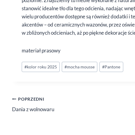
poziomie. Znajdziemy tu meble wykonane z naturaln
stanowić idealne tło dla tego odcienia, nadając wnę
wielu producentów dostępne są również dodatki i t
akcentów – od ceramicznych wazonów, przez oświetl
w zbliżonych odcieniach, aż po piękne dekoracje ści
materiał prasowy
Tagi
#
kolor roku 2025
#
mocha mousse
#
Pantone
wpisu:
Nawigacja
POPRZEDNI
Dania z wolnowaru
wpisu