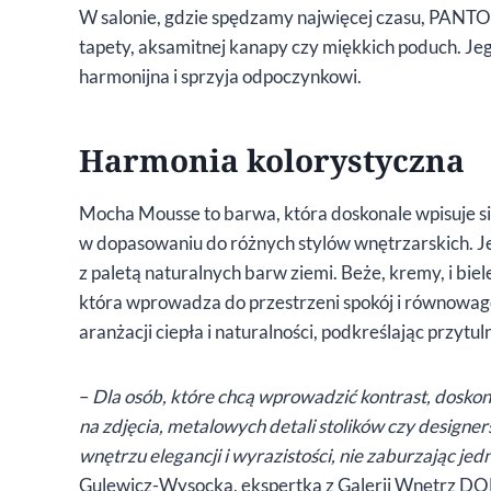
W salonie, gdzie spędzamy najwięcej czasu, PAN
tapety, aksamitnej kanapy czy miękkich poduch. Jego
harmonijna i sprzyja odpoczynkowi.
Harmonia kolorystyczna
Mocha Mousse to barwa, która doskonale wpisuje si
w dopasowaniu do różnych stylów wnętrzarskich. Jej
z paletą naturalnych barw ziemi. Beże, kremy, i biel
która wprowadza do przestrzeni spokój i równowag
aranżacji ciepła i naturalności, podkreślając przytu
–
Dla osób, które chcą wprowadzić kontrast, dosk
na zdjęcia, metalowych detali stolików czy designe
wnętrzu elegancji i wyrazistości, nie zaburzając je
Gulewicz-Wysocka, ekspertka z Galerii Wnętrz DO