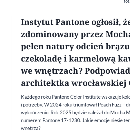
fot
Instytut Pantone ogłosił, 
zdominowany przez Mocha M
pełen natury odcień brązu
czekoladę i karmelową kaw
we wnętrzach? Podpowiad
architektka wrocławskiej
Każdego roku Pantone Color Institute wskazuje kolor
i potrzeby. W 2024 roku triumfował Peach Fuzz – 
wykończeniu. Rok 2025 będzie należał do Mocha M
numerem Pantone 17-1230. Jakie emocje niesie ten
wnętrza?