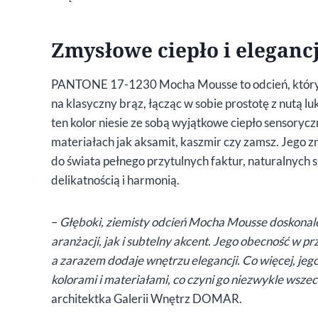
Zmysłowe ciepło i eleganc
PANTONE 17-1230 Mocha Mousse to odcień, który w
na klasyczny brąz, łącząc w sobie prostotę z nutą l
ten kolor niesie ze sobą wyjątkowe ciepło sensoryc
materiałach jak aksamit, kaszmir czy zamsz. Jego z
do świata pełnego przytulnych faktur, naturalnych 
delikatnością i harmonią.
–
Głęboki, ziemisty odcień Mocha Mousse doskonal
aranżacji, jak i subtelny akcent. Jego obecność w p
a zarazem dodaje wnętrzu elegancji. Co więcej, jeg
kolorami i materiałami, co czyni go niezwykle ws
architektka Galerii Wnętrz DOMAR.