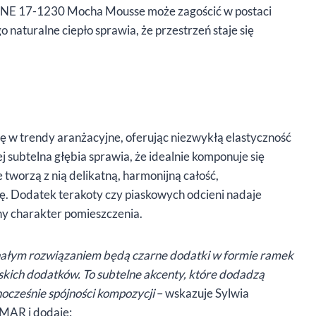
TONE 17-1230 Mocha Mousse może zagościć w postaci
 naturalne ciepło sprawia, że przestrzeń staje się
ę w trendy aranżacyjne, oferując niezwykłą elastyczność
 subtelna głębia sprawia, że idealnie komponuje się
e tworzą z nią delikatną, harmonijną całość,
ę. Dodatek terakoty czy piaskowych odcieni nadaje
lny charakter pomieszczenia.
onałym rozwiązaniem będą czarne dodatki w formie ramek
rskich dodatków. To subtelne akcenty, które dodadzą
dnocześnie spójności kompozycji
– wskazuje Sylwia
MAR i dodaje: