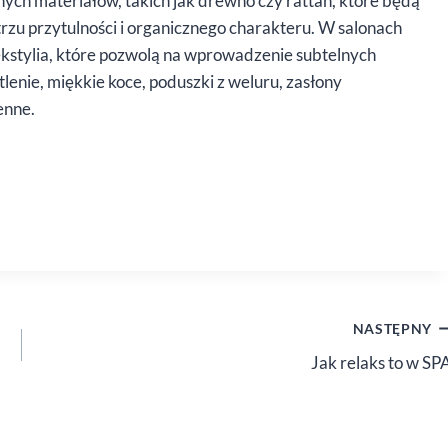
ych materiałów, takich jak drewno czy rattan, które będą
trzu przytulności i organicznego charakteru. W salonach
ekstylia, które pozwolą na wprowadzenie subtelnych
enie, miękkie koce, poduszki z weluru, zasłony
enne.
NASTĘPNY
Jak relaks to w SP