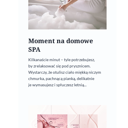
Moment na domowe
SPA
Kilkanaście minut – tyle potrzebujesz,
by zrelaksować się pod prysznicem.
Wystarczy, że otulisz ciało miękką niczym
chmurka, pachnącą pianką, delikatnie
je wymasujesz i spłuczesz letnią...