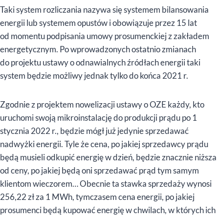
Taki system rozliczania nazywa się systemem bilansowania
energii lub systemem opustów i obowiązuje przez 15 lat
od momentu podpisania umowy prosumenckiej z zakładem
energetycznym. Po wprowadzonych ostatnio zmianach
do projektu ustawy o odnawialnych źródłach energii taki
system będzie możliwy jednak tylko do końca 2021 r.
Zgodnie z projektem nowelizacji ustawy o OZE każdy, kto
uruchomi swoją mikroinstalację do produkcji prądu po 1
stycznia 2022 r., będzie mógł już jedynie sprzedawać
nadwyżki energii. Tyle że cena, po jakiej sprzedawcy prądu
będą musieli odkupić energię w dzień, będzie znacznie niższa
od ceny, po jakiej będą oni sprzedawać prąd tym samym
klientom wieczorem… Obecnie ta stawka sprzedaży wynosi
256,22 zł za 1 MWh, tymczasem cena energii, po jakiej
prosumenci będą kupować energię w chwilach, w których ich