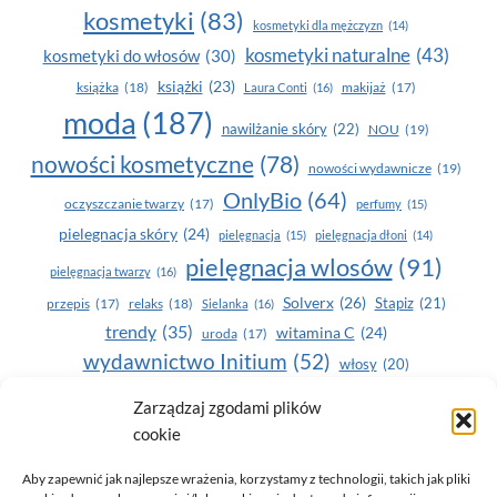
kosmetyki
(83)
kosmetyki dla mężczyzn
(14)
kosmetyki naturalne
(43)
kosmetyki do włosów
(30)
książki
(23)
książka
(18)
makijaż
(17)
Laura Conti
(16)
moda
(187)
nawilżanie skóry
(22)
NOU
(19)
nowości kosmetyczne
(78)
nowości wydawnicze
(19)
OnlyBio
(64)
oczyszczanie twarzy
(17)
perfumy
(15)
pielegnacja skóry
(24)
pielęgnacja
(15)
pielęgnacja dłoni
(14)
pielęgnacja wlosów
(91)
pielęgnacja twarzy
(16)
Solverx
(26)
Stapiz
(21)
przepis
(17)
relaks
(18)
Sielanka
(16)
trendy
(35)
witamina C
(24)
uroda
(17)
wydawnictwo Initium
(52)
włosy
(20)
Yasumi
(164)
zdrowe zęby
(20)
Zarządzaj zgodami plików
cookie
zdrowie
(135)
Aby zapewnić jak najlepsze wrażenia, korzystamy z technologii, takich jak pliki