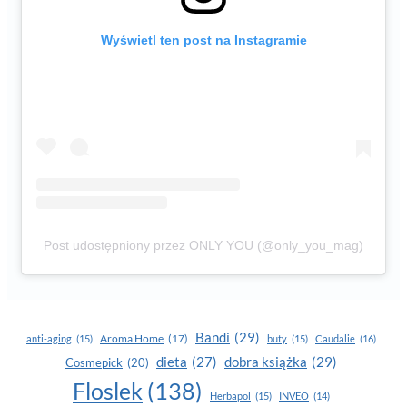
Wyświetl ten post na Instagramie
Post udostępniony przez ONLY YOU (@only_you_mag)
Bandi
(29)
Aroma Home
(17)
anti-aging
(15)
buty
(15)
Caudalie
(16)
dobra książka
(29)
dieta
(27)
Cosmepick
(20)
Floslek
(138)
Herbapol
(15)
INVEO
(14)