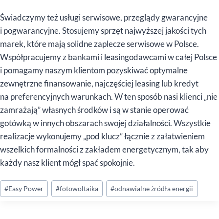
Świadczymy też usługi serwisowe, przeglądy gwarancyjne
i pogwarancyjne. Stosujemy sprzęt najwyższej jakości tych
marek, które mają solidne zaplecze serwisowe w Polsce.
Współpracujemy z bankami i leasingodawcami w całej Polsce
i pomagamy naszym klientom pozyskiwać optymalne
zewnętrzne finansowanie, najczęściej leasing lub kredyt
na preferencyjnych warunkach. W ten sposób nasi klienci „nie
zamrażają” własnych środków i są w stanie operować
gotówką w innych obszarach swojej działalności. Wszystkie
realizacje wykonujemy „pod klucz” łącznie z załatwieniem
wszelkich formalności z zakładem energetycznym, tak aby
każdy nasz klient mógł spać spokojnie.
Tagi
#
Easy Power
#
fotowoltaika
#
odnawialne żródła energii
wpisu: