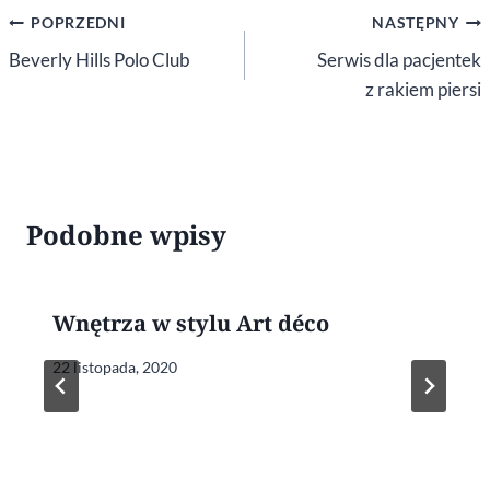
Nawigacja
POPRZEDNI
NASTĘPNY
wpisu
Beverly Hills Polo Club
Serwis dla pacjentek
z rakiem piersi
Podobne wpisy
Wnętrza w stylu Art déco
22 listopada, 2020