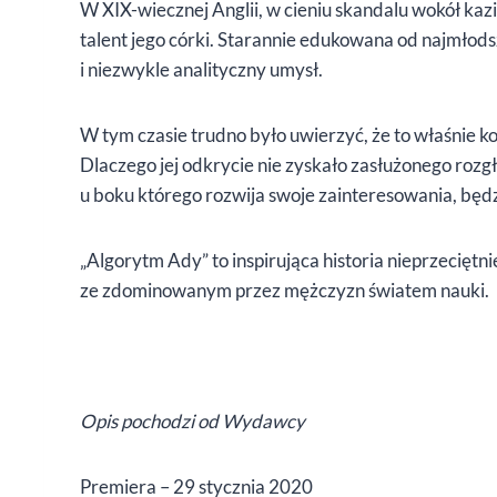
W XIX-wiecznej Anglii, w cieniu skandalu wokół kaz
talent jego córki. Starannie edukowana od najmłodsz
i niezwykle analityczny umysł.
W tym czasie trudno było uwierzyć, że to właśnie 
Dlaczego jej odkrycie nie zyskało zasłużonego rozg
u boku którego rozwija swoje zainteresowania, będ
„Algorytm Ady” to inspirująca historia nieprzeciętnie
ze zdominowanym przez mężczyzn światem nauki.
Opis pochodzi od Wydawcy
Premiera – 29 stycznia 2020