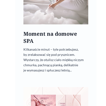
Moment na domowe
SPA
Kilkanaście minut – tyle potrzebujesz,
by zrelaksować się pod prysznicem.
Wystarczy, że otulisz ciało miękką niczym
chmurka, pachnącą pianką, delikatnie
je wymasujesz i spłuczesz letnią...