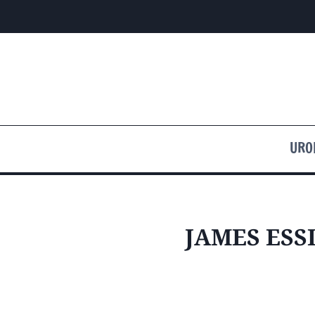
Przejdź
do
treści
URO
JAMES ESS