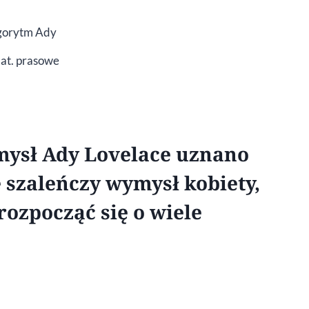
mat. prasowe
mysł Ady Lovelace uznano
e szaleńczy wymysł kobiety,
ozpocząć się o wiele