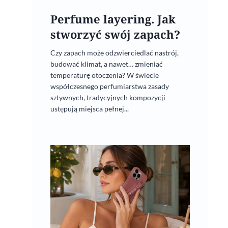
Perfume layering. Jak
Trendy eko – drugie życie
stworzyć swój zapach?
smartfona
Czy zapach może odzwierciedlać nastrój,
budować klimat, a nawet… zmieniać
16 sierpnia, 2022
temperaturę otoczenia? W świecie
współczesnego perfumiarstwa zasady
sztywnych, tradycyjnych kompozycji
ustępują miejsca pełnej...