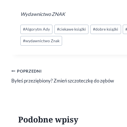
Wydawnictwo ZNAK
Tagi
#
Algorytm Ady
#
ciekawe książki
#
dobre książki
wpisu:
#
wydawnictwo Znak
Nawigacja
POPRZEDNI
Byłeś przeziębiony? Zmień szczoteczkę do zębów
wpisu
Podobne wpisy