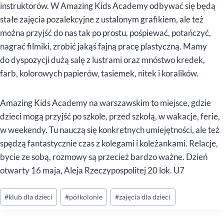
instruktorów. W Amazing Kids Academy odbywać się będą
stałe zajęcia pozalekcyjne z ustalonym grafikiem, ale też
można przyjść do nas tak po prostu, pośpiewać, potańczyć,
nagrać filmiki, zrobić jakąś fajną pracę plastyczną. Mamy
do dyspozycji dużą salę z lustrami oraz mnóstwo kredek,
farb, kolorowych papierów, tasiemek, nitek i koralików.
Amazing Kids Academy na warszawskim to miejsce, gdzie
dzieci mogą przyjść po szkole, przed szkołą, w wakacje, ferie,
w weekendy. Tu nauczą się konkretnych umiejętności, ale też
spędzą fantastycznie czas z kolegami i koleżankami. Relacje,
bycie ze sobą, rozmowy są przecież bardzo ważne. Dzień
otwarty 16 maja, Aleja Rzeczypospolitej 20 lok. U7
Tagi
#
klub dla dzieci
#
półkolonie
#
zajęcia dla dzieci
wpisu: