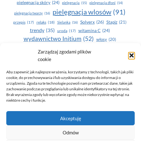
pielegnacja skóry
(24)
pielęgnacja
(15)
pielęgnacja dłoni
(14)
pielęgnacja wlosów
(91)
pielęgnacja twarzy
(16)
Solverx
(26)
Stapiz
(21)
przepis
(17)
relaks
(18)
Sielanka
(16)
trendy
(35)
witamina C
(24)
uroda
(17)
wydawnictwo Initium
(52)
włosy
(20)
Yasumi
(164)
zdrowe zęby
(20)
Zarządzaj zgodami plików
cookie
zdrowie
(135)
Aby zapewnić jak najlepsze wrażenia, korzystamy z technologii, takich jak pliki
cookie, do przechowywania i/lub uzyskiwania dostępu do informacji o
urządzeniu. Zgoda na te technologie pozwoli nam przetwarzać dane, takie jak
zachowanie podczas przeglądania lub unikalne identyfikatory na tej stronie.
Brak wyrażenia zgody lub wycofanie zgody może niekorzystnie wpłynąć na
niektóre cechy i funkcje.
© 2026 Only You - portal dla kobiet (uroda, moda, zdrowie)
Akceptuję
opracowanie:
AZDOBRESTRONY
Odmów