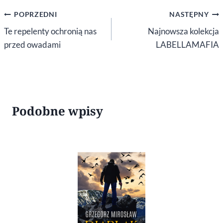
Nawigacja
POPRZEDNI
NASTĘPNY
wpisu
Te repelenty ochronią nas
Najnowsza kolekcja
przed owadami
LABELLAMAFIA
Podobne wpisy