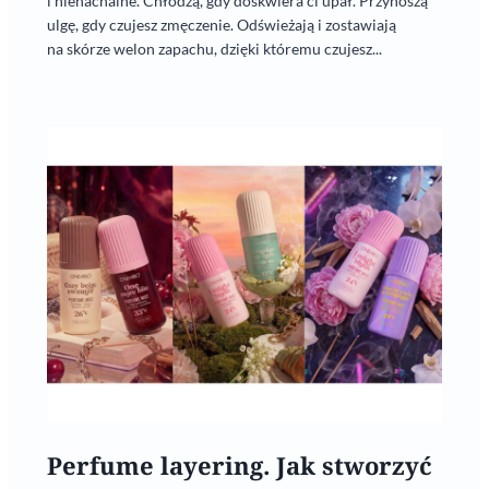
i nienachalne. Chłodzą, gdy doskwiera ci upał. Przynoszą
ulgę, gdy czujesz zmęczenie. Odświeżają i zostawiają
na skórze welon zapachu, dzięki któremu czujesz...
Perfume layering. Jak stworzyć