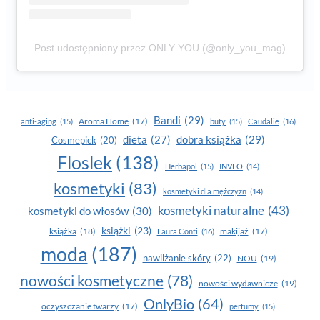
Post udostępniony przez ONLY YOU (@only_you_mag)
Bandi
(29)
Aroma Home
(17)
anti-aging
(15)
buty
(15)
Caudalie
(16)
dobra książka
(29)
dieta
(27)
Cosmepick
(20)
Floslek
(138)
Herbapol
(15)
INVEO
(14)
kosmetyki
(83)
kosmetyki dla mężczyzn
(14)
kosmetyki naturalne
(43)
kosmetyki do włosów
(30)
książki
(23)
książka
(18)
makijaż
(17)
Laura Conti
(16)
moda
(187)
nawilżanie skóry
(22)
NOU
(19)
nowości kosmetyczne
(78)
nowości wydawnicze
(19)
OnlyBio
(64)
oczyszczanie twarzy
(17)
perfumy
(15)