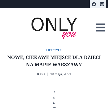
Przejdź
do
treści
LIFESTYLE
NOWE, CIEKAWE MIEJSCE DLA DZIECI
NA MAPIE WARSZAWY
Kasia
13 maja, 2021
f
o
t.
m