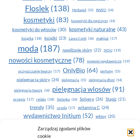
Floslek
(138)
Herbapol
(15)
INVEO
(14)
kosmetyki
(83)
kosmetyki dla mężczyzn
(14)
kosmetyki naturalne
(43)
kosmetyki do włosów
(30)
książki
(23)
książka
(18)
makijaż
(17)
Laura Conti
(16)
moda
(187)
nawilżanie skóry
(22)
NOU
(19)
nowości kosmetyczne
(78)
nowości wydawnicze
(19)
OnlyBio
(64)
oczyszczanie twarzy
(17)
perfumy
(15)
pielegnacja skóry
(24)
pielęgnacja
(15)
pielęgnacja dłoni
(14)
pielęgnacja wlosów
(91)
pielęgnacja twarzy
(16)
Solverx
(26)
Stapiz
(21)
przepis
(17)
relaks
(18)
Sielanka
(16)
trendy
(35)
witamina C
(24)
uroda
(17)
wydawnictwo Initium
(52)
włosy
(20)
Yasumi
(164)
zdrowe zęby
(20)
Zarządzaj zgodami plików
cookie
zdrowie
(135)