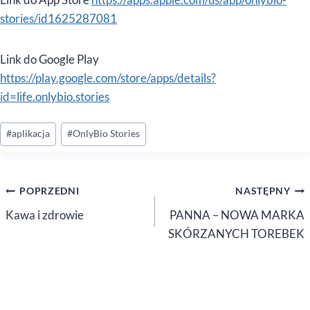
stories/id1625287081
Link do Google Play
https://play.google.com/store/apps/details?
id=life.onlybio.stories
Tagi
#
aplikacja
#
OnlyBio Stories
wpisu:
Nawigacja
POPRZEDNI
NASTĘPNY
wpisu
Kawa i zdrowie
PANNA – NOWA MARKA
SKÓRZANYCH TOREBEK