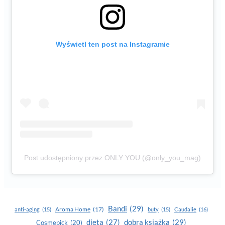
Wyświetl ten post na Instagramie
Post udostępniony przez ONLY YOU (@only_you_mag)
Bandi
(29)
Aroma Home
(17)
anti-aging
(15)
buty
(15)
Caudalie
(16)
dobra książka
(29)
dieta
(27)
Cosmepick
(20)